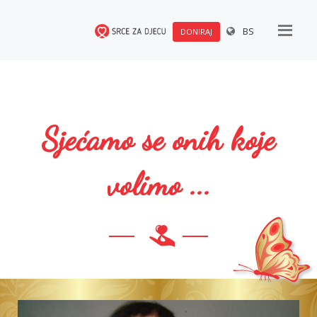
BS
DONIRAJ
Sjećamo se onih koje
volimo ...