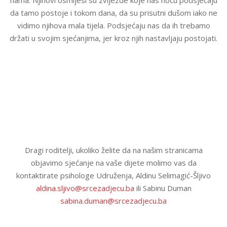
nama. Njihovi osmijesi su zvijezde koje nas noću podsjećaju
da tamo postoje i tokom dana, da su prisutni dušom iako ne
vidimo njihova mala tijela. Podsjećaju nas da ih trebamo
držati u svojim sjećanjima, jer kroz njih nastavljaju postojati.
Dragi roditelji, ukoliko želite da na našim stranicama
objavimo sjećanje na vaše dijete molimo vas da
kontaktirate psihologe Udruženja, Aldinu Selimagić-Šljivo
aldina.sljivo@srcezadjecu.ba
ili Sabinu Duman
sabina.duman@srcezadjecu.ba