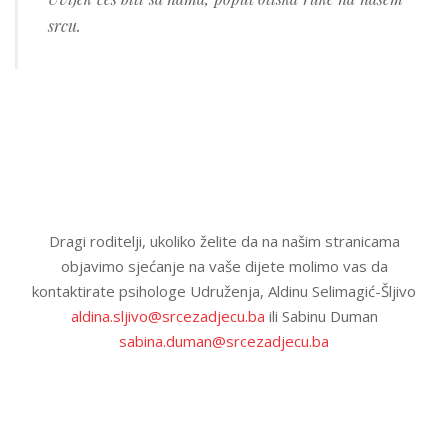
srcu.
Dragi roditelji, ukoliko želite da na našim stranicama
objavimo sjećanje na vaše dijete molimo vas da
kontaktirate psihologe Udruženja, Aldinu Selimagić-Šljivo
aldina.sljivo@srcezadjecu.ba
ili Sabinu Duman
sabina.duman@srcezadjecu.ba