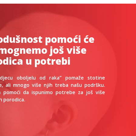
odušnost pomoći će
mognemo još više
odica u potrebi
djecu oboljelu od raka“ pomaže stotine
e, ali mnogo više njih treba našu podršku.
m pomoći da ispunimo potrebe za još više
ih porodica.