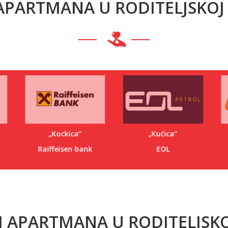
APARTMANA U RODITELJSKOJ
„Kockica“
„Kućica“
Raiffeisen bank
EOL
I APARTMANA U RODITELJSKO