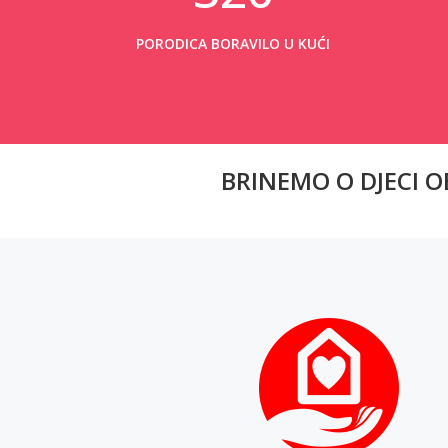
PORODICA BORAVILO U KUĆI
BRINEMO O DJECI O