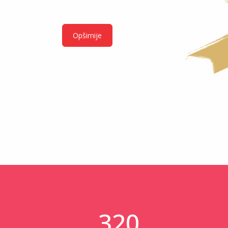
Humanitarna
trka
i
šetnja
„Zlatni
krug
Spar
Opširnije
320