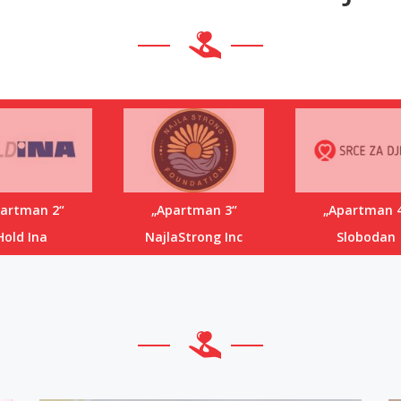
artman 2“
„Apartman 3“
„Apartman 
Hold Ina
NajlaStrong Inc
Slobodan