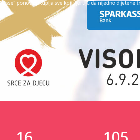
kasse
“
ponovo
okuplja
sve
koji
vjeruju
da
nijedno
dijete
ne
t
16
105