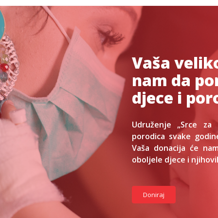
Vaša velik
nam da po
djece i por
Udruženje „Srce za 
porodica svake godin
Vaša donacija će na
oboljele djece i njihov
Doniraj