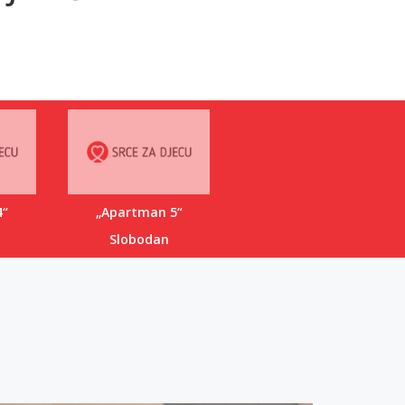
4“
„Apartman 5“
Slobodan