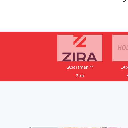
„Apartman 1“
„Ap
Zira