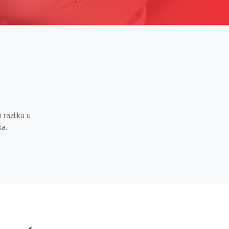
 razliku u
ka.