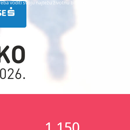
reba
voditi
svoju
najtežu
životnu
bitku
samo
.
1,150