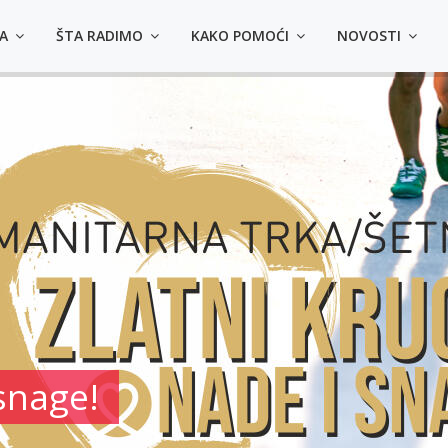
MA
ŠTA RADIMO
KAKO POMOĆI
NOVOSTI
4 načina da kupiš majic
◾️ Lično u prostorijama Udruženja - Sarajevo, Himze 
- Tuzla dr. Ibre Pašića bb, u krugu UKC Tuzla
◾️ Uplatom na račun Srce d.o.o.: 3387302220478214 (s
uplate: Kupovina majica za Zlatni krug)
◾️ Online na Srceshop web stranici:
👕
Majice za odrasle
👕
Majica za djecu
 snage!