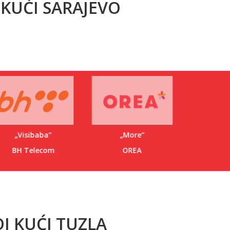
 KUĆI SARAJEVO
„Visibaba“
„More“
„Cik
BH Telecom
OREA
BARE
J KUĆI TUZLA