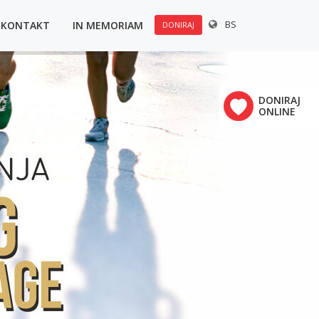
BS
KONTAKT
IN MEMORIAM
DONIRAJ
u:
×
Polovine 21
DONIRAJ
ONLINE
vrha