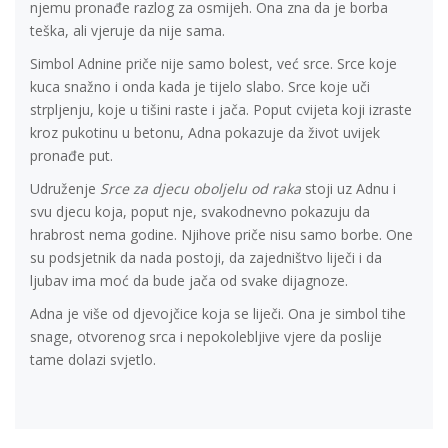
njemu pronađe razlog za osmijeh. Ona zna da je borba
teška, ali vjeruje da nije sama.
Simbol Adnine priče nije samo bolest, već srce. Srce koje
kuca snažno i onda kada je tijelo slabo. Srce koje uči
strpljenju, koje u tišini raste i jača. Poput cvijeta koji izraste
kroz pukotinu u betonu, Adna pokazuje da život uvijek
pronađe put.
Udruženje
Srce za djecu oboljelu od raka
stoji uz Adnu i
svu djecu koja, poput nje, svakodnevno pokazuju da
hrabrost nema godine. Njihove priče nisu samo borbe. One
su podsjetnik da nada postoji, da zajedništvo liječi i da
ljubav ima moć da bude jača od svake dijagnoze.
Adna je više od djevojčice koja se liječi. Ona je simbol tihe
snage, otvorenog srca i nepokolebljive vjere da poslije
tame dolazi svjetlo.