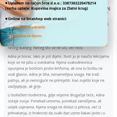
ADNA – TIHA SNAGA KOJA SVIJETLI
◾️ Uplatom na račun Srce d.o.o.: 3387302220478214
13.01.2026.
(svrha uplate: Kupovina majica za Zlatni krug)
DONIRAJ
ONLINE
U jednom od onih tuzlanskih jutara kada se magla sporo
◾️ Online na Srceshop web stranici:
povlači, živi djevojčica po imenu Adna Hukić. Na prvi pogled,
👕
Majice za odrasle
ona je osmijeh. Otvoren, komunikativan, onaj koji lako
👕
pronalazi put do ljudi. Adna voli razgovor, voli da pita, da
Majica za djecu
sluša, da se poveže. U njenim očima ima radoznalosti, ali i
nečeg dubljeg. Nečeg što se ne uči, već nosi.
Adna je borac. Iako je još dijete, život ju je naučio lekcijama
koje se ne pišu u sveskama. Njena svakodnevnica
ispunjena je borbom protiv limfoma, ali ona tu borbu ne
vodi glasno. Adna je tiha, nenametljiva snaga. Ne traži
pažnju, ali je nemoguće ne primijetiti. Kao svjetlo koje ne
zasljepljuje, ali grije.
U bolničkim hodnicima, gdje vrijeme drugačije teče, Adna
ostaje svoja. Ponekad umorna, ponekad zamišljena, ali
uvijek uspravna. Njena snaga ne dolazi iz prkosa, već iz
prihvatanja, iz hrabrosti da svaki dan uzme kakav jeste i u