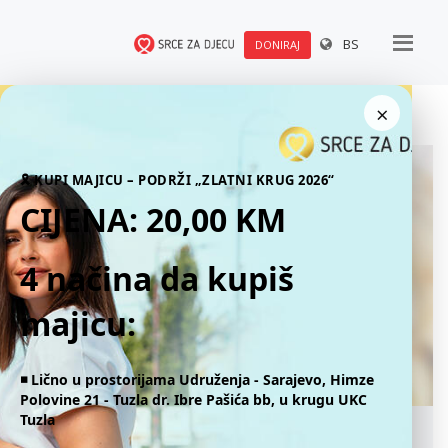
BS
DONIRAJ
×
🎗 KUPI MAJICU – PODRŽI „ZLATNI KRUG 2026“
CIJENA: 20,00 KM
4 načina da kupiš
majicu:
◾️ Lično u prostorijama Udruženja - Sarajevo, Himze
Polovine 21 - Tuzla dr. Ibre Pašića bb, u krugu UKC
Tuzla