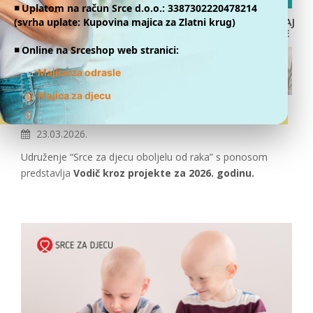
◾️ Uplatom na račun Srce d.o.o.: 3387302220478214
(svrha uplate: Kupovina majica za Zlatni krug)
DONIRAJ
ONLINE
◾️ Online na Srceshop web stranici:
👕
Majice za odrasle
👕
Majica za djecu
Vodič kroz projekte 2026.
23.03.2026.
Udruženje “Srce za djecu oboljelu od raka” s ponosom
predstavlja
Vodič kroz projekte za 2026. godinu.