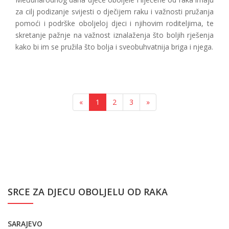
za cilj podizanje svijesti o dječijem raku i važnosti pružanja
pomoći i podrške oboljeloj djeci i njihovim roditeljima, te
skretanje pažnje na važnost iznalaženja što boljih rješenja
kako bi im se pružila što bolja i sveobuhvatnija briga i njega.
«
1
2
3
»
SRCE ZA DJECU OBOLJELU OD RAKA
SARAJEVO