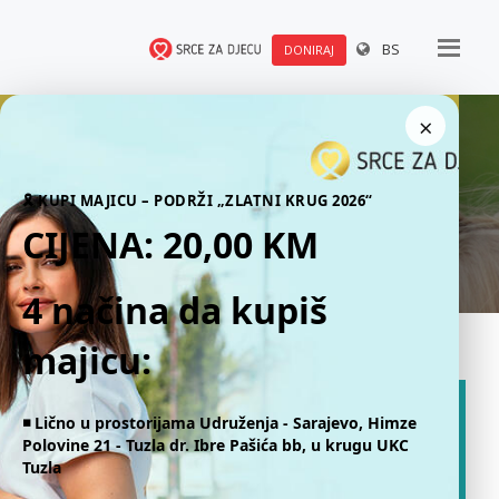
BS
DONIRAJ
×
Publikacije
🎗 KUPI MAJICU – PODRŽI „ZLATNI KRUG 2026“
CIJENA: 20,00 KM
4 načina da kupiš
majicu:
◾️ Lično u prostorijama Udruženja - Sarajevo, Himze
Polovine 21 - Tuzla dr. Ibre Pašića bb, u krugu UKC
Tuzla