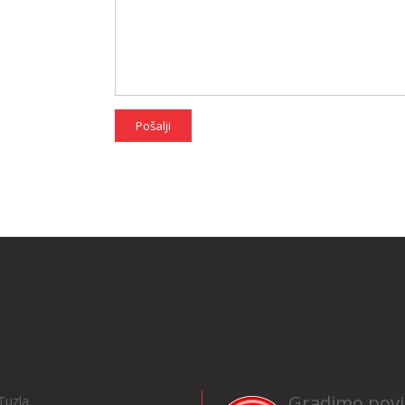
Pošalji
Gradimo povj
Tuzla