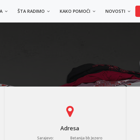
MA
ŠTA RADIMO
KAKO POMOĆI
NOVOSTI
4 načina da kupiš majic
◾️ Lično u prostorijama Udruženja - Sarajevo, Himze 
- Tuzla dr. Ibre Pašića bb, u krugu UKC Tuzla
◾️ Uplatom na račun Srce d.o.o.: 3387302220478214 (s
uplate: Kupovina majica za Zlatni krug)
◾️ Online na Srceshop web stranici:
👕
Majice za odrasle
👕
Majica za djecu
Adresa
Sarajevo:
Betanija bb Jezero