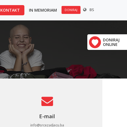
BS
KONTAKT
IN MEMORIAM
DONIRAJ
u:
×
Polovine 21
DONIRAJ
ONLINE
vrha
E-mail
info@srcezadjecu.ba