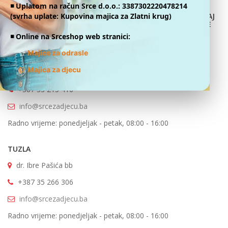
◾️ Uplatom na račun Srce d.o.o.: 3387302220478214
(svrha uplate: Kupovina majica za Zlatni krug)
DONIRAJ
SRCE ZA DJECU OBOLJELU OD RAKA
ONLINE
◾️ Online na Srceshop web stranici:
👕
Majice za odrasle
SARAJEVO
👕
Majica za djecu
Betanija bb Jezero
+387 33 215 416
info@srcezadjecu.ba
Radno vrijeme: ponedjeljak - petak, 08:00 - 16:00
TUZLA
dr. Ibre Pašića bb
+387 35 266 306
info@srcezadjecu.ba
Radno vrijeme: ponedjeljak - petak, 08:00 - 16:00