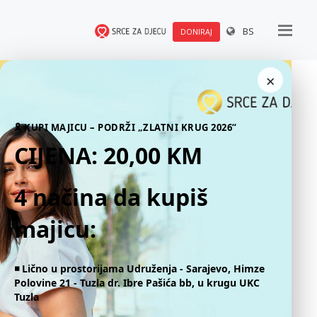
BS
DONIRAJ
×
Miran Fabian, Enko Alić, Reflex Mostar
🎗 KUPI MAJICU – PODRŽI „ZLATNI KRUG 2026“
CIJENA: 20,00 KM
4 načina da kupiš
majicu:
https://www.instagram.com/p/DEe0GaPoA6i/
◾️ Lično u prostorijama Udruženja - Sarajevo, Himze
Polovine 21 - Tuzla dr. Ibre Pašića bb, u krugu UKC
Tuzla