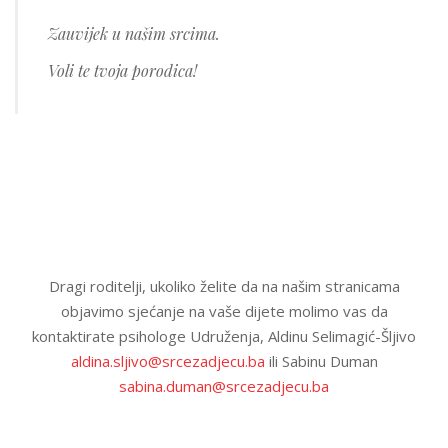
Zauvijek u našim srcima.
Voli te tvoja porodica!
Dragi roditelji, ukoliko želite da na našim stranicama
objavimo sjećanje na vaše dijete molimo vas da
kontaktirate psihologe Udruženja, Aldinu Selimagić-Šljivo
aldina.sljivo@srcezadjecu.ba
ili Sabinu Duman
sabina.duman@srcezadjecu.ba