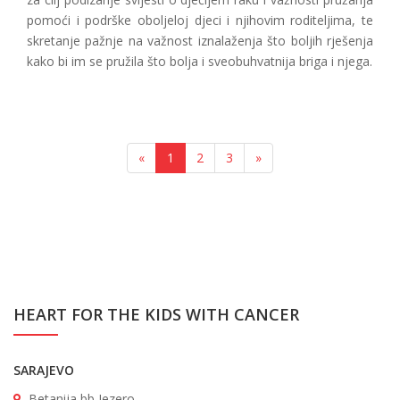
pomoći i podrške oboljeloj djeci i njihovim roditeljima, te
skretanje pažnje na važnost iznalaženja što boljih rješenja
kako bi im se pružila što bolja i sveobuhvatnija briga i njega.
«
1
2
3
»
HEART FOR THE KIDS WITH CANCER
SARAJEVO
Betanija bb Jezero