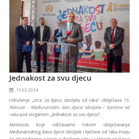
Jednakost za svu djecu
15.02.2024.
Udruženje „Srce za djecu oboljelu od raka“ obilježava
15.
februar - Međunarodni dan djece oboljele i liječene od
raka
pod sloganom „Jednakost za svu djecu!“.
Aktivnosti koje održavamo tokom obilježavanja
Međunarodnog dana djece oboljele i liječene od raka imaju
za cilj podizanje svijesti o dječijem raku i važnosti pružanja