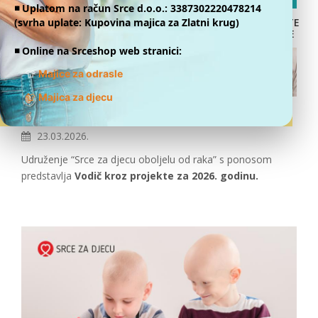
◾️ Uplatom na račun Srce d.o.o.: 3387302220478214
(svrha uplate: Kupovina majica za Zlatni krug)
DONATE
ONLINE
◾️ Online na Srceshop web stranici:
👕
Majice za odrasle
👕
Majica za djecu
Vodič kroz projekte 2026.
23.03.2026.
Udruženje “Srce za djecu oboljelu od raka” s ponosom
predstavlja
Vodič kroz projekte za 2026. godinu.