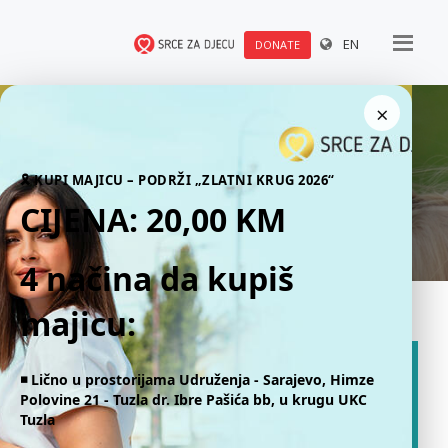
EN
DONATE
×
Press releases
🎗 KUPI MAJICU – PODRŽI „ZLATNI KRUG 2026“
CIJENA: 20,00 KM
4 načina da kupiš
majicu:
◾️ Lično u prostorijama Udruženja - Sarajevo, Himze
Polovine 21 - Tuzla dr. Ibre Pašića bb, u krugu UKC
Tuzla