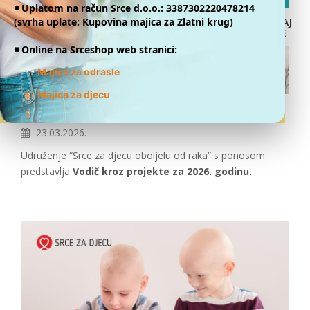
◾️ Uplatom na račun Srce d.o.o.: 3387302220478214
(svrha uplate: Kupovina majica za Zlatni krug)
DONIRAJ
ONLINE
◾️ Online na Srceshop web stranici:
👕
Majice za odrasle
👕
Majica za djecu
Vodič kroz projekte 2026.
23.03.2026.
Udruženje “Srce za djecu oboljelu od raka” s ponosom
predstavlja
Vodič kroz projekte za 2026. godinu.