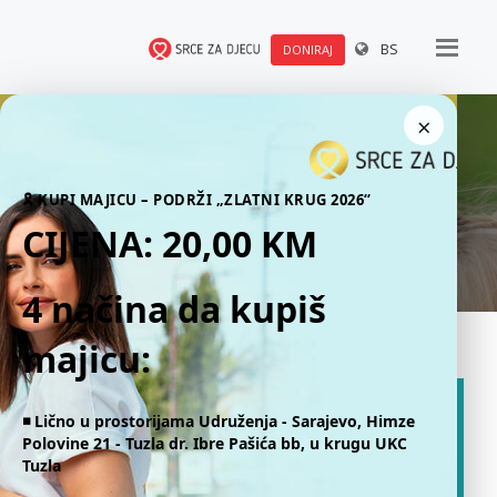
BS
DONIRAJ
×
Publikacije
🎗 KUPI MAJICU – PODRŽI „ZLATNI KRUG 2026“
CIJENA: 20,00 KM
4 načina da kupiš
majicu:
◾️ Lično u prostorijama Udruženja - Sarajevo, Himze
Polovine 21 - Tuzla dr. Ibre Pašića bb, u krugu UKC
Tuzla