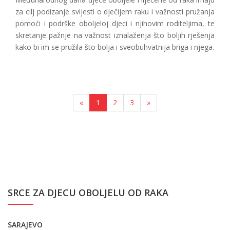
za cilj podizanje svijesti o dječijem raku i važnosti pružanja
pomoći i podrške oboljeloj djeci i njihovim roditeljima, te
skretanje pažnje na važnost iznalaženja što boljih rješenja
kako bi im se pružila što bolja i sveobuhvatnija briga i njega.
«
1
2
3
»
SRCE ZA DJECU OBOLJELU OD RAKA
SARAJEVO