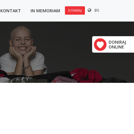
BS
KONTAKT
IN MEMORIAM
DONIRAJ
u:
×
Polovine 21
DONIRAJ
ONLINE
vrha