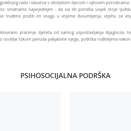
odišnjeg rada i iskustva s oboljelom djecom i njihovim porodicama. F
to smatramo najvrjednijim - da iza tih potreba uvijek stoje ljudska
an se trudimo pružiti im snagu u vrijeme dvoumljenja, utjehu za 
inuirano praćenje djeteta od samog uspostavljanja dijagnoze, te
sko osoblje tokom perioda palijativne njege, podrška roditeljima nakon
PSIHOSOCIJALNA PODRŠKA