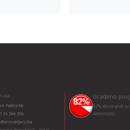
Gradimo povj
Tuzla
Ibre Pašića bb
82% doniranih sr
aktivnosti.
7 35 266 306
o@srcezadjecu.ba
rijeme: Ponedeljak - Petak,