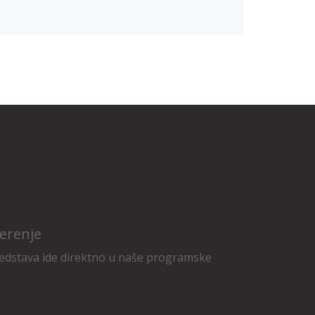
erenje
edstava ide direktno u naše programske