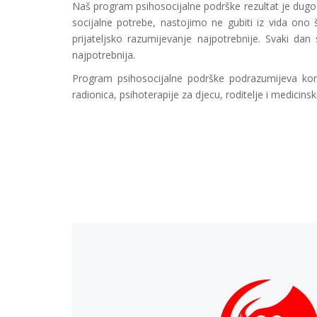
Naš program psihosocijalne podrške rezultat je dugog
socijalne potrebe, nastojimo ne gubiti iz vida ono š
prijateljsko razumijevanje najpotrebnije. Svaki d
najpotrebnija.
Program psihosocijalne podrške podrazumijeva kont
radionica, psihoterapije za djecu, roditelje i medicin