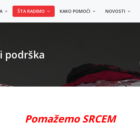
MA
ŠTA RADIMO
KAKO POMOĆI
NOVOSTI
4 načina da kupiš majic
◾️ Lično u prostorijama Udruženja - Sarajevo, Himze 
- Tuzla dr. Ibre Pašića bb, u krugu UKC Tuzla
i podrška
◾️ Uplatom na račun Srce d.o.o.: 3387302220478214 (s
uplate: Kupovina majica za Zlatni krug)
◾️ Online na Srceshop web stranici:
👕
Majice za odrasle
👕
Majica za djecu
Pomažemo SRCEM