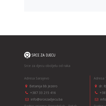
Srce za djecu oboljelu od raka
Adresa Sarajevo
Adresa 
Betanija bb Jezero
dr. 
+387 33 215 416
+38
info@srcezadjecu.ba
inf
Radno vrijeme: Ponedeljak - Petak,
Radno v