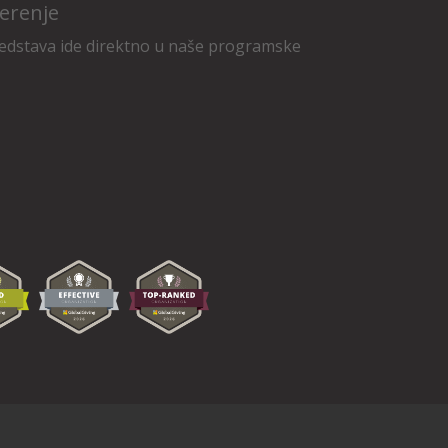
erenje
edstava ide direktno u naše programske