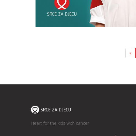
«
Heart for the kids with cancer