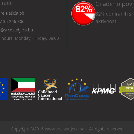
Gradimo povj
 Tuzla
Ibre Pašića bb
82% doniranih sr
aktivnosti.
7 35 266 306
o@srcezadjecu.ba
 hours: Monday - Friday, 08:00 -
Copyright ©2016 www.srcezadjecu.ba | All rights reserved