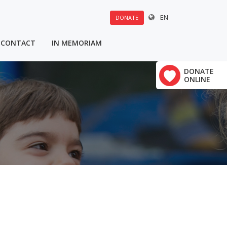
EN
DONATE
CONTACT
IN MEMORIAM
u:
DONATE
×
ONLINE
Polovine 21
vrha