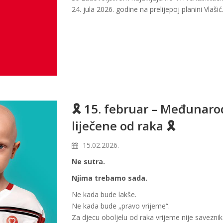
24
.
jula
2026.
godine
na prelijepoj planini Vlašić
🎗 15. februar – Međunarod
liječene od raka 🎗
15.02.2026.
Ne sutra.
Njima trebamo sada.
Ne kada bude lakše.
Ne kada bude „pravo vrijeme“.
Za djecu oboljelu od raka vrijeme nije saveznik