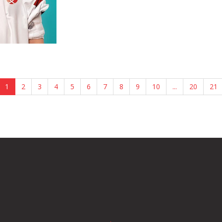
1
2
3
4
5
6
7
8
9
10
...
20
21