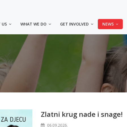
🎗 KUPI MAJICU – PODRŽI „ZLATNI KRUG 2026“
CIJENA: 20,00 KM
 US
WHAT WE DO
GET INVOLVED
NEWS
4 načina da kupiš majic
◾️ Lično u prostorijama Udruženja - Sarajevo, Himze 
- Tuzla dr. Ibre Pašića bb, u krugu UKC Tuzla
◾️ Uplatom na račun Srce d.o.o.: 3387302220478214 (s
uplate: Kupovina majica za Zlatni krug)
◾️ Online na Srceshop web stranici:
👕
Majice za odrasle
👕
Majica za djecu
Zlatni krug nade i snage!
06.09.2026.