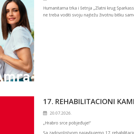
Humanitarna trka i šetnja „Zlatni krug Sparkass
ne treba voditi svoju najtežu životnu bitku sam
17. REHABILITACIONI KAM
20.07.2026.
„
Hrabro
srce
pobjeđuje
!“
Sa zadovoljstvom najavljujemo 17. rehabilitaci