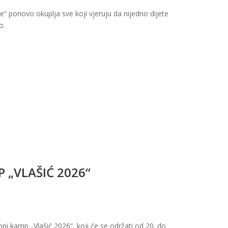
e“ ponovo okuplja sve koji vjeruju da nijedno dijete
o.
P „VLAŠIĆ 2026“
oni kamp „Vlašić 2026“, koji će se održati od
20
.
do