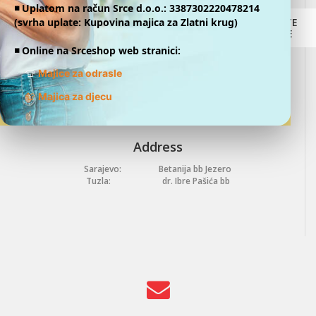
Tuzla:
+387 35 266 306
◾️ Uplatom na račun Srce d.o.o.: 3387302220478214
(svrha uplate: Kupovina majica za Zlatni krug)
DONATE
ONLINE
◾️ Online na Srceshop web stranici:
👕
Majice za odrasle
👕
Majica za djecu
Address
Sarajevo:
Betanija bb Jezero
Tuzla:
dr. Ibre Pašića bb