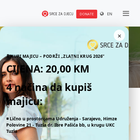
EN
DONATE
×
Our stories
🎗 KUPI MAJICU – PODRŽI „ZLATNI KRUG 2026“
CIJENA: 20,00 KM
4 načina da kupiš
majicu:
◾️ Lično u prostorijama Udruženja - Sarajevo, Himze
Polovine 21 - Tuzla dr. Ibre Pašića bb, u krugu UKC
Tuzla