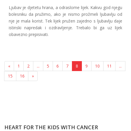
Ljubav je djetetu hrana, a odraslome lijek. Kakvu god njegu
bolesniku da pružimo, ako je nismo prožmeli ljubavlju od
nje je mala korist. Tek lijek pružen zajedno s ljubavlju daje
istinski napredak i ozdravljenje. Trebalo bi ga uz lijek
obavezno prepisivati.
«
1
2
...
5
6
7
8
9
10
11
...
15
16
»
HEART FOR THE KIDS WITH CANCER