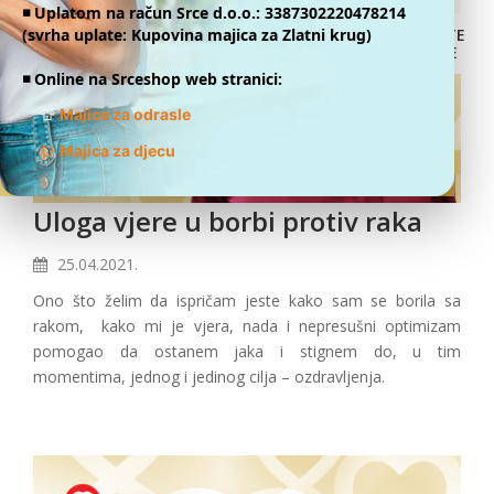
◾️ Uplatom na račun Srce d.o.o.: 3387302220478214
(svrha uplate: Kupovina majica za Zlatni krug)
DONATE
ONLINE
◾️ Online na Srceshop web stranici:
👕
Majice za odrasle
👕
Majica za djecu
Uloga vjere u borbi protiv raka
25.04.2021.
Ono što želim da ispričam jeste kako sam se borila sa
rakom, kako mi je vjera, nada i nepresušni optimizam
pomogao da ostanem jaka i stignem do, u tim
momentima, jednog i jedinog cilja – ozdravljenja.