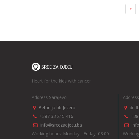
«
Heart for the kids with cancer
Address Sarajevo
Address
Betanija bb Jezero
dr. 
+387 33 215 416
+38
info@srcezadjecu.ba
inf
Working hours: Monday - Friday, 08:00 -
Working