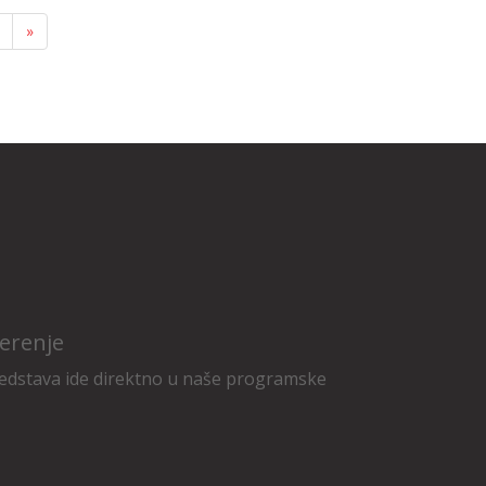
»
erenje
edstava ide direktno u naše programske