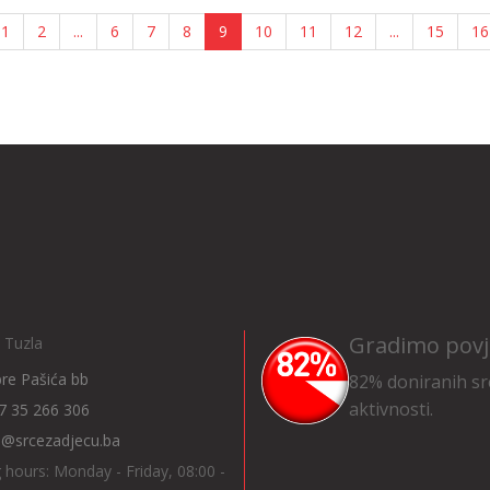
1
2
...
6
7
8
9
10
11
12
...
15
16
Gradimo povj
 Tuzla
Ibre Pašića bb
82% doniranih sr
aktivnosti.
7 35 266 306
o@srcezadjecu.ba
 hours: Monday - Friday, 08:00 -