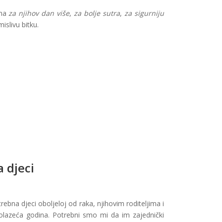
ama
za njihov dan više
,
za bolje sutra
,
za sigurniju
islivu bitku.
 djeci
rebna djeci oboljeloj od raka, njihovim roditeljima i
dolazeća godina. Potrebni smo mi da im zajednički