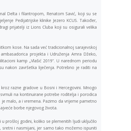
onal Delta i filantropom, Renatom Savić, koji su se
ljenje Pedijatrijske klinike Jezero KCUS. Također,
prijatelji iz Lions Cluba koji su osigurali velika
bitkom kose. Na sada već tradicionalnoj sarajevskoj
 je ambasadorica projekta i Udruženja Amra Džeko,
hailitacioni kamp „Vlašić 2019“. U narednom periodu
u nakon završetka liječenja. Potrebno je raditi na
ći kroz razne gradove u Bosni i Hercegovini. Mnogo
rnuli na kontinuirane potrebe roditelja i porodica
ora je malo, a i vremena. Pazimo da vrijeme pametno
najveće borbe njegovog života.
 prošloj godini, koliko se plemenitih ljudi uključilo
, sretni i nasmijani, jer samo tako možemo ispuniti