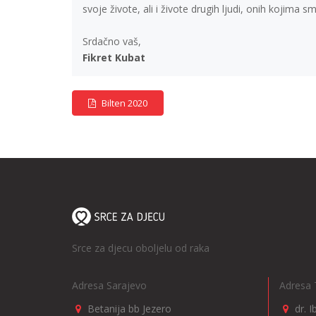
svoje živote, ali i živote drugih ljudi, onih kojima s
Srdačno vaš,
Fikret Kubat
Bilten 2020
Srce za djecu oboljelu od raka
Adresa Sarajevo
Adresa 
Betanija bb Jezero
dr. 