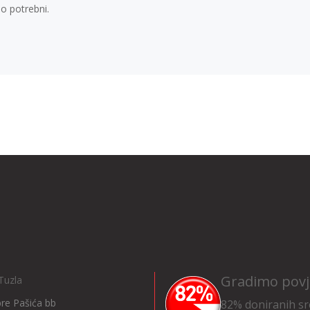
mo potrebni.
Gradimo povj
Tuzla
Ibre Pašića bb
82% doniranih sr