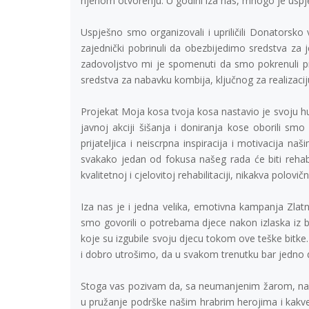
njenom otvorenju. U godini iza nas, mnogo je uspješ
Uspješno smo organizovali i upriličili Donatorsko 
zajednički pobrinuli da obezbijedimo sredstva za 
zadovoljstvo mi je spomenuti da smo pokrenuli pro
sredstva za nabavku kombija, ključnog za realizaci
Projekat Moja kosa tvoja kosa nastavio je svoju hu
javnoj akciji šišanja i doniranja kose oborili s
prijateljica i neiscrpna inspiracija i motivacija 
svakako jedan od fokusa našeg rada će biti rehabi
kvalitetnoj i cjelovitoj rehabilitaciji, nikakva polovič
Iza nas je i jedna velika, emotivna kampanja Zlat
smo govorili o potrebama djece nakon izlaska iz b
koje su izgubile svoju djecu tokom ove teške bitke
i dobro utrošimo, da u svakom trenutku bar jedno d
Stoga vas pozivam da, sa neumanjenim žarom, nastavit
u pružanje podrške našim hrabrim herojima i kakve 