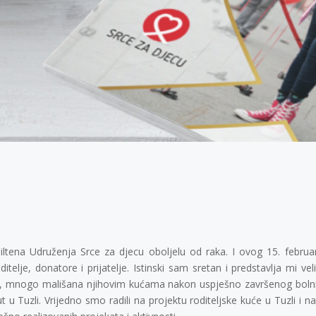
iltena Udruženja Srce za djecu oboljelu od raka. I ovog 15. februa
ditelje, donatore i prijatelje. Istinski sam sretan i predstavlja mi ve
ogo, mnogo mališana njihovim kućama nakon uspješno završenog bolnič
ut u Tuzli. Vrijedno smo radili na projektu roditeljske kuće u Tuzli i