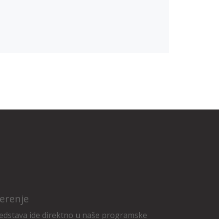
erenje
edstava ide direktno u naše programske