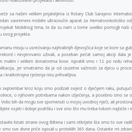
no realizovanih projekata i aktivnosti.
veče sa našim velikim prijateljima iz Rotary Club Sarajevo Internati
jedan savremeni mobilni ultrazvučni aparat za Hematoonkološko odje
jekat Mobilnog tima, te da su nam u tome uveliko pomogli naši dragi 
ju ovog projekta.
manu misiju u usrećivanju najhrabrijih djevojčica koje se bore sa gu
mo rekord i nevjerovano uživali, a poseban pečat samoj akciji dala
našim malim i velikim donatorima kose. Ispratili smo i 12. po redu re
litacija, jer smatramo da je od izuzetne važnosti za djecu u proces
na i kratkotrajna rješenja nisu prihvatljiva.
ni septembar kroz koju smo podizali svijest o dječijem raku, putuju
olnice, o njihovim potrebama nakon izlječenja, a posebno smo se osv
. Volio bih da mogu sve spomenuti u mojoj uvodnoj riječi, ali prost
ijete osjeti i dobije podršku i sve ono što mu treba tokom najteže i 
e listati strane ovog Biltena i sami otkrijete šta smo to sve radili u
smo sve divne priče ispisali u proteklih 365 dana. Ostanite mi zdravi