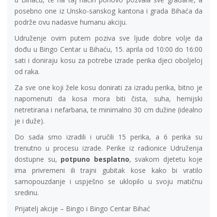
posebno one iz Unsko-sanskog kantona i grada Bihaća da
podrže ovu nadasve humanu akciju.
Udruženje ovim putem poziva sve ljude dobre volje da
dođu u Bingo Centar u Bihaću, 15. aprila od 10:00 do 16:00
sati i doniraju kosu za potrebe izrade perika djeci oboljeloj
od raka.
Za sve one koji žele kosu donirati za izradu perika, bitno je
napomenuti da kosa mora biti čista, suha, hemijski
netretirana i nefarbana, te minimalno 30 cm dužine (idealno
je i duže).
Do sada smo izradili i uručili 15 perika, a 6 perika su
trenutno u procesu izrade. Perike iz radionice Udruženja
dostupne su,
potpuno besplatno
, svakom djetetu koje
ima privremeni ili trajni gubitak kose kako bi vratilo
samopouzdanje i uspješno se uklopilo u svoju matičnu
sredinu.
Prijatelj akcije – Bingo i Bingo Centar Bihać