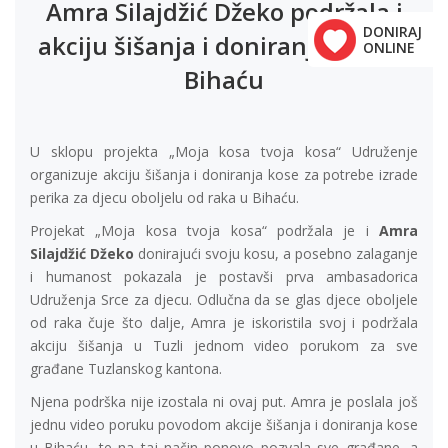
Amra Silajdžić Džeko podržala i
DONIRAJ
akciju šišanja i doniranja kose u
ONLINE
Bihaću
U sklopu projekta „Moja kosa tvoja kosa“ Udruženje
organizuje akciju šišanja i doniranja kose za potrebe izrade
perika za djecu oboljelu od raka u Bihaću.
Projekat „Moja kosa tvoja kosa“ podržala je i
Amra
Silajdžić Džeko
donirajući svoju kosu, a posebno zalaganje
i humanost pokazala je postavši prva ambasadorica
Udruženja Srce za djecu. Odlučna da se glas djece oboljele
od raka čuje što dalje, Amra je iskoristila svoj i podržala
akciju šišanja u Tuzli jednom video porukom za sve
građane Tuzlanskog kantona.
Njena podrška nije izostala ni ovaj put. Amra je poslala još
jednu video poruku povodom akcije šišanja i doniranja kose
u Bihaću, te na taj način ponovo pozvala sve građane, a