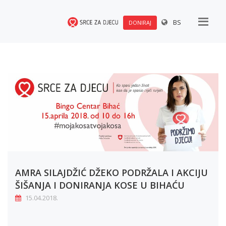
BS
DONIRAJ
AMRA SILAJDŽIĆ DŽEKO PODRŽALA I AKCIJU
ŠIŠANJA I DONIRANJA KOSE U BIHAĆU
15.04.2018.