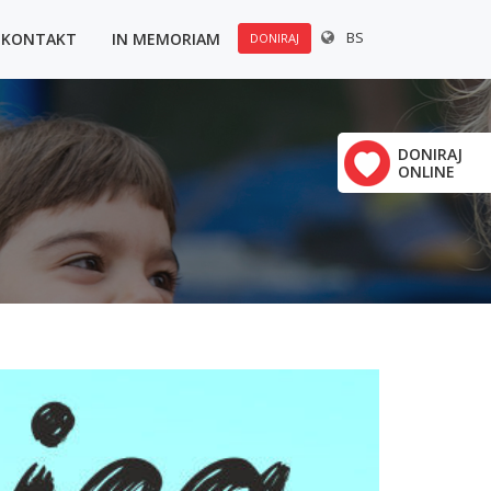
BS
KONTAKT
IN MEMORIAM
DONIRAJ
u:
×
Polovine 21
DONIRAJ
ONLINE
vrha