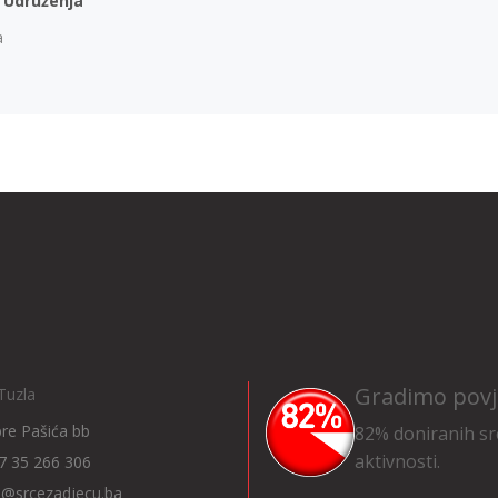
 Udruženja
a
Gradimo povj
Tuzla
Ibre Pašića bb
82% doniranih sr
aktivnosti.
7 35 266 306
o@srcezadjecu.ba