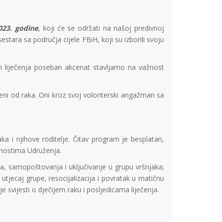
023. godine
, koji će se održati na našoj predivnoj
estara sa područja cijele FBiH, koji su izborili svoju
on liječenja poseban akcenat stavljamo na važnost
eni od raka. Oni kroz svoj volonterski angažman sa
a i njihove roditelje. Čitav program je besplatan,
ivnostima Udruženja.
nja, samopoštovanja i uključivanje u grupu vršnjaka;
tjecaj grupe, resocijalizacija i povratak u matičnu
e svijesti o dječijem raku i posljedicama liječenja.