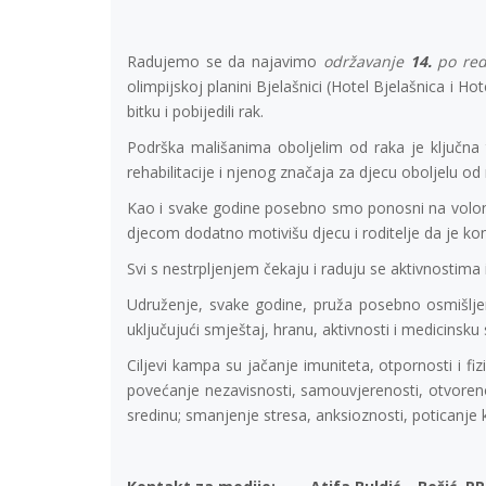
Radujemo se da najavimo
održavanje
14.
po re
olimpijskoj planini Bjelašnici (Hotel Bjelašnica i Ho
bitku i pobijedili rak.
Podrška mališanima oboljelim od raka je ključna 
rehabilitacije i njenog značaja za djecu oboljelu od 
Kao i svake godine posebno smo ponosni na volonte
djecom dodatno motivišu djecu i roditelje da je 
Svi s nestrpljenjem čekaju i raduju se aktivnostima 
Udruženje, svake godine, pruža posebno osmišljen 
uključujući smještaj, hranu, aktivnosti i medicinsk
Ciljevi kampa su jačanje imuniteta, otpornosti i fi
povećanje nezavisnosti, samouvjerenosti, otvorenos
sredinu; smanjenje stresa, anksioznosti, poticanje k