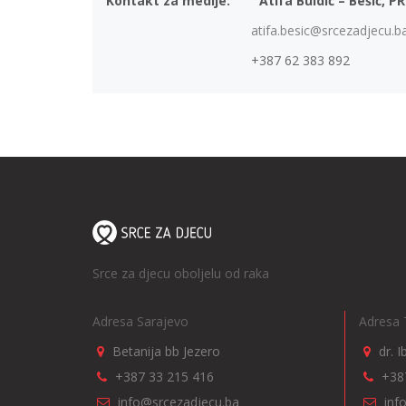
Kontakt za medije: Atifa Buldić – Bešić, PR
atifa.besic@srcezadjecu.b
+387 62 383 892
Srce za djecu oboljelu od raka
Adresa Sarajevo
Adresa 
Betanija bb Jezero
dr. 
+387 33 215 416
+38
info@srcezadjecu.ba
inf