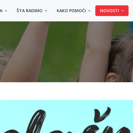
MA
ŠTA RADIMO
KAKO POMOĆI
NOVOSTI
4 načina da kupiš majic
◾️ Lično u prostorijama Udruženja - Sarajevo, Himze 
- Tuzla dr. Ibre Pašića bb, u krugu UKC Tuzla
◾️ Uplatom na račun Srce d.o.o.: 3387302220478214 (s
uplate: Kupovina majica za Zlatni krug)
◾️ Online na Srceshop web stranici:
👕
Majice za odrasle
👕
Majica za djecu