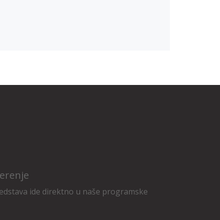
erenje
edstava ide direktno u naše programske