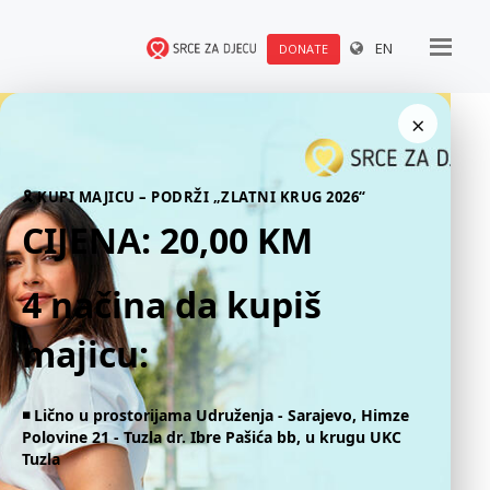
EN
DONATE
×
🎗 KUPI MAJICU – PODRŽI „ZLATNI KRUG 2026“
CIJENA: 20,00 KM
4 načina da kupiš
majicu:
◾️ Lično u prostorijama Udruženja - Sarajevo, Himze
Polovine 21 - Tuzla dr. Ibre Pašića bb, u krugu UKC
Tuzla