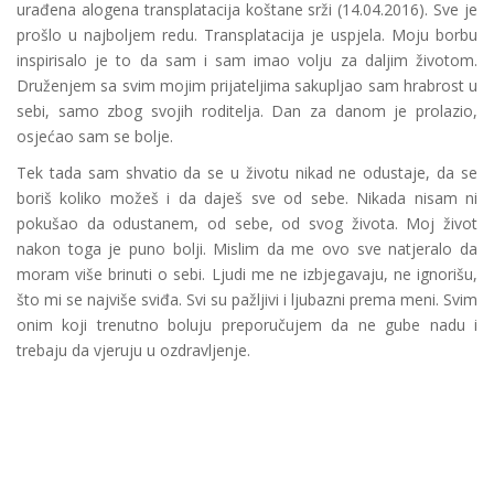
urađena alogena transplatacija koštane srži (14.04.2016). Sve je
prošlo u najboljem redu. Transplatacija je uspjela. Moju borbu
inspirisalo je to da sam i sam imao volju za daljim životom.
Druženjem sa svim mojim prijateljima sakupljao sam hrabrost u
sebi, samo zbog svojih roditelja. Dan za danom je prolazio,
osjećao sam se bolje.
Tek tada sam shvatio da se u životu nikad ne odustaje, da se
boriš koliko možeš i da daješ sve od sebe. Nikada nisam ni
pokušao da odustanem, od sebe, od svog života. Moj život
nakon toga je puno bolji. Mislim da me ovo sve natjeralo da
moram više brinuti o sebi. Ljudi me ne izbjegavaju, ne ignorišu,
što mi se najviše sviđa. Svi su pažljivi i ljubazni prema meni. Svim
onim koji trenutno boluju preporučujem da ne gube nadu i
trebaju da vjeruju u ozdravljenje.