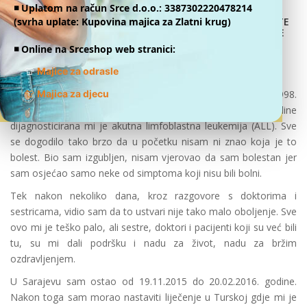
◾️ Uplatom na račun Srce d.o.o.: 3387302220478214
(svrha uplate: Kupovina majica za Zlatni krug)
DONATE
ONLINE
Šaban Delić
◾️ Online na Srceshop web stranici:
I ja sam mladiCa
👕
Majice za odrasle
👕
Moje ime je Šaban Delić. Živim u Kaknju i rođen sam 30.10.1998.
Majica za djecu
godine. Idem u MSŠ Kakanj. Dana 19.11.2015 godine
dijagnosticirana mi je akutna limfoblastna leukemija (ALL). Sve
se dogodilo tako brzo da u početku nisam ni znao koja je to
bolest. Bio sam izgubljen, nisam vjerovao da sam bolestan jer
sam osjećao samo neke od simptoma koji nisu bili bolni.
Tek nakon nekoliko dana, kroz razgovore s doktorima i
sestricama, vidio sam da to ustvari nije tako malo oboljenje. Sve
ovo mi je teško palo, ali sestre, doktori i pacijenti koji su već bili
tu, su mi dali podršku i nadu za život, nadu za bržim
ozdravljenjem.
U Sarajevu sam ostao od 19.11.2015 do 20.02.2016. godine.
Nakon toga sam morao nastaviti liječenje u Turskoj gdje mi je