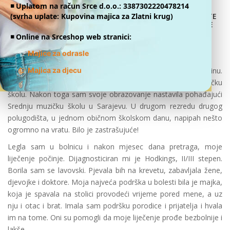
◾️ Uplatom na račun Srce d.o.o.: 3387302220478214
(svrha uplate: Kupovina majica za Zlatni krug)
DONATE
ONLINE
Nejra Musić
◾️ Online na Srceshop web stranici:
I ja sam mladiCa
👕
Majice za odrasle
👕
Zovem se Nejra Musić, živim u Sarajevu. Imam 21 godinu.
Majica za djecu
Završila sam osnovnu školu Ćamil Sijarić i uporedo muzičku
školu. Nakon toga sam svoje obrazovanje nastavila pohađajući
Srednju muzičku školu u Sarajevu. U drugom rezredu drugog
polugodišta, u jednom običnom školskom danu, napipah nešto
ogromno na vratu. Bilo je zastrašujuće!
Legla sam u bolnicu i nakon mjesec dana pretraga, moje
liječenje počinje. Dijagnosticiran mi je Hodkings, II/III stepen.
Borila sam se lavovski. Pjevala bih na krevetu, zabavljala žene,
djevojke i doktore. Moja najveća podrška u bolesti bila je majka,
koja je spavala na stolici provodeći vrijeme pored mene, a uz
nju i otac i brat. Imala sam podršku porodice i prijatelja i hvala
im na tome. Oni su pomogli da moje liječenje prođe bezbolnije i
lakše.