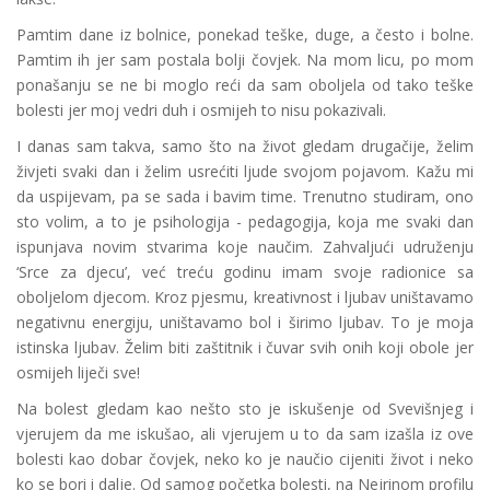
Pamtim dane iz bolnice, ponekad teške, duge, a često i bolne.
Pamtim ih jer sam postala bolji čovjek. Na mom licu, po mom
ponašanju se ne bi moglo reći da sam oboljela od tako teške
bolesti jer moj vedri duh i osmijeh to nisu pokazivali.
I danas sam takva, samo što na život gledam drugačije, želim
živjeti svaki dan i želim usrećiti ljude svojom pojavom. Kažu mi
da uspijevam, pa se sada i bavim time. Trenutno studiram, ono
sto volim, a to je psihologija - pedagogija, koja me svaki dan
ispunjava novim stvarima koje naučim. Zahvaljući udruženju
‘Srce za djecu’, već treću godinu imam svoje radionice sa
oboljelom djecom. Kroz pjesmu, kreativnost i ljubav uništavamo
negativnu energiju, uništavamo bol i širimo ljubav. To je moja
istinska ljubav. Želim biti zaštitnik i čuvar svih onih koji obole jer
osmijeh liječi sve!
Na bolest gledam kao nešto sto je iskušenje od Svevišnjeg i
vjerujem da me iskušao, ali vjerujem u to da sam izašla iz ove
bolesti kao dobar čovjek, neko ko je naučio cijeniti život i neko
ko se bori i dalje. Od samog početka bolesti, na Nejrinom profilu