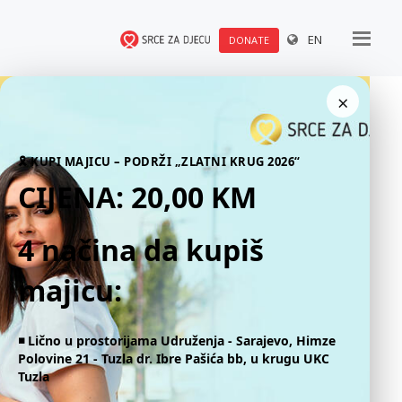
EN
DONATE
×
🎗 KUPI MAJICU – PODRŽI „ZLATNI KRUG 2026“
CIJENA: 20,00 KM
4 načina da kupiš
majicu:
◾️ Lično u prostorijama Udruženja - Sarajevo, Himze
Polovine 21 - Tuzla dr. Ibre Pašića bb, u krugu UKC
Tuzla