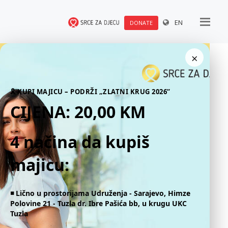
EN
DONATE
×
🎗 KUPI MAJICU – PODRŽI „ZLATNI KRUG 2026“
CIJENA: 20,00 KM
4 načina da kupiš
majicu:
◾️ Lično u prostorijama Udruženja - Sarajevo, Himze
Polovine 21 - Tuzla dr. Ibre Pašića bb, u krugu UKC
Tuzla