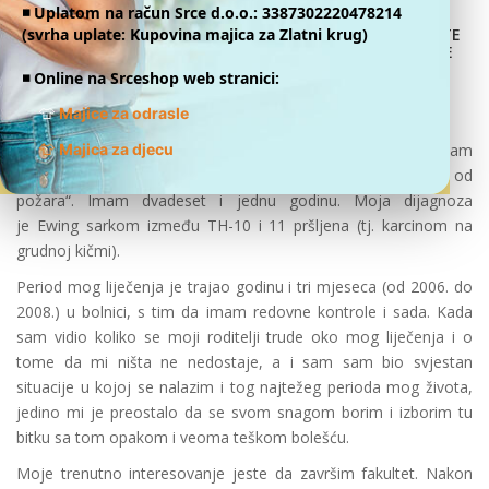
◾️ Uplatom na račun Srce d.o.o.: 3387302220478214
(svrha uplate: Kupovina majica za Zlatni krug)
DONATE
ONLINE
Muhamed Mahmić
◾️ Online na Srceshop web stranici:
I ja sam mladiCa
👕
Majice za odrasle
👕
Ja se zovem Muhamed Mahmić. Živim u Kaknju. Student sam
Majica za djecu
prve godine fakulteta „Sigurnost, zaštita na radu i zaštita od
požara“. Imam dvadeset i jednu godinu. Moja dijagnoza
je Ewing sarkom između TH-10 i 11 pršljena (tj. karcinom na
grudnoj kičmi).
Period mog liječenja je trajao godinu i tri mjeseca (od 2006. do
2008.) u bolnici, s tim da imam redovne kontrole i sada. Kada
sam vidio koliko se moji roditelji trude oko mog liječenja i o
tome da mi ništa ne nedostaje, a i sam sam bio svjestan
situacije u kojoj se nalazim i tog najtežeg perioda mog života,
jedino mi je preostalo da se svom snagom borim i izborim tu
bitku sa tom opakom i veoma teškom bolešću.
Moje trenutno interesovanje jeste da završim fakultet. Nakon