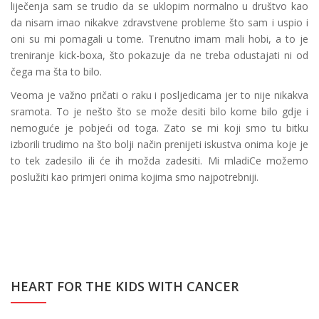
liječenja sam se trudio da se uklopim normalno u društvo kao
da nisam imao nikakve zdravstvene probleme što sam i uspio i
oni su mi pomagali u tome. Trenutno imam mali hobi, a to je
treniranje kick-boxa, što pokazuje da ne treba odustajati ni od
čega ma šta to bilo.
Veoma je važno pričati o raku i posljedicama jer to nije nikakva
sramota. To je nešto što se može desiti bilo kome bilo gdje i
nemoguće je pobjeći od toga. Zato se mi koji smo tu bitku
izborili trudimo na što bolji način prenijeti iskustva onima koje je
to tek zadesilo ili će ih možda zadesiti. Mi mladiCe možemo
poslužiti kao primjeri onima kojima smo najpotrebniji.
HEART FOR THE KIDS WITH CANCER