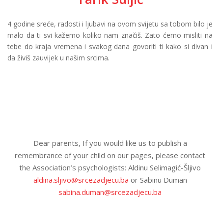
4 godine sreće, radosti i ljubavi na ovom svijetu sa tobom bilo je
malo da ti svi kažemo koliko nam značiš. Zato ćemo misliti na
tebe do kraja vremena i svakog dana govoriti ti kako si divan i
da živiš zauvijek u našim srcima.
Dear parents, If you would like us to publish a
remembrance of your child on our pages, please contact
the Association’s psychologists: Aldinu Selimagić-Šljivo
aldina.sljivo@srcezadjecu.ba
or Sabinu Duman
sabina.duman@srcezadjecu.ba