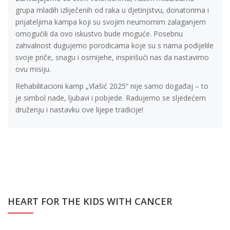
grupa mladih izliječenih od raka u djetinjstvu, donatorima i
prijateljima kampa koji su svojim neumornim zalaganjem
omogućili da ovo iskustvo bude moguće. Posebnu
zahvalnost dugujemo porodicama koje su s nama podijelile
svoje priče, snagu i osmijehe, inspirišući nas da nastavimo
ovu misiju.
Rehabilitacioni kamp „Vlašić 2025“ nije samo događaj – to
je simbol nade, ljubavi i pobjede. Radujemo se sljedećem
druženju i nastavku ove lijepe tradicije!
HEART FOR THE KIDS WITH CANCER