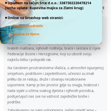
„VLAŠIĆ 2025“
◾️ Uplatom na račun Srce d.o.o.: 3387302220478214
07.07.2025.
(svrha uplate: Kupovina majica za Zlatni krug)
DONATE
ONLINE
Hrabro srce pobjeđuje!
◾️ Online na Srceshop web stranici:
S velikim ponosom i radošću obavještavamo javnost da je
👕
Majice za odrasle
16. Rehabilitacioni kamp „Vlašić 2025“, održan od 7. do 11.
👕
Majica za djecu
jula 2025. godine na predivnoj planini Vlašić, uspješno
završen. Ovogodišnji kamp okupio je preko 200 učesnika –
hrabrih mališana, njihovih roditelja, braće i sestara iz cijele
Federacije Bosne i Hercegovine, koji su izborili svoju
najtežu bitku i pobijedili rak.
Na čarobnim prostranstvima Vlašića, u atmosferi ispunjenoj
smijehom, podrškom i zajedništvom, učesnici su imali
priliku da se raduju, druže i stvaraju nezaboravne
uspomene. Kamp je bio prostor gdje su snaga, hrabrost i
nada sijale u očima svakog djeteta i njihovih porodica,
podsjećajući nas sve na važnost zajedničke borbe i
podrške.
Zahvaljujemo se svim volonterima, našim mladiCama –