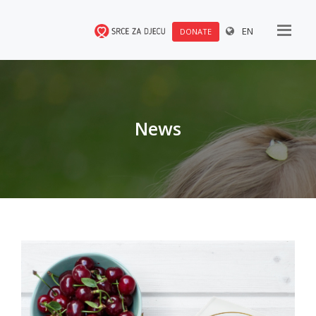
EN
DONATE
News