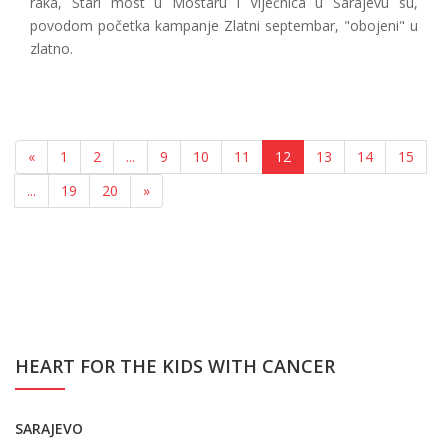
raka, Stari most u Mostaru i Vijećnica u Sarajevu su,
povodom početka kampanje Zlatni septembar, "obojeni" u
zlatno.
«
1
2
...
9
10
11
12
13
14
15
...
19
20
»
HEART FOR THE KIDS WITH CANCER
SARAJEVO