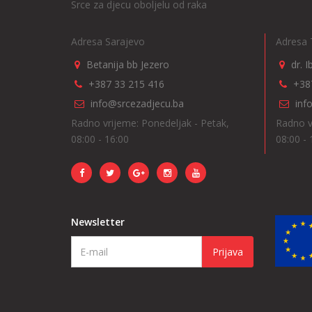
Srce za djecu oboljelu od raka
Adresa Sarajevo
Adresa 
Betanija bb Jezero
dr. 
+387 33 215 416
+38
info@srcezadjecu.ba
inf
Radno vrijeme: Ponedeljak - Petak,
Radno v
08:00 - 16:00
08:00 - 
Newsletter
Prijava