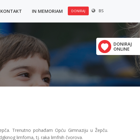
BS
KONTAKT
IN MEMORIAM
DONIRAJ
u:
×
Polovine 21
DONIRAJ
ONLINE
vrha
Žepča. Trenutno pohađam Opću Gimnaziju u Žepču.
gkinog limfoma, tj. raka limfnih čvorova.