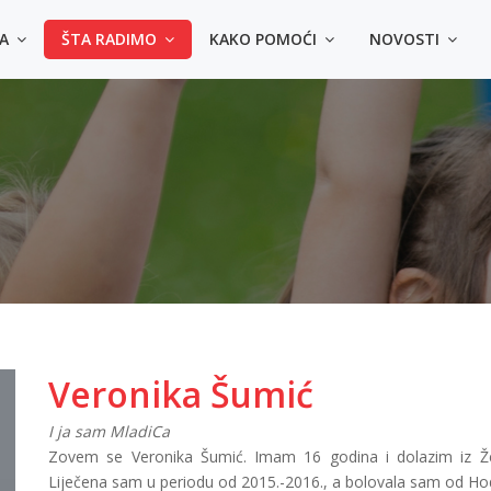
MA
ŠTA RADIMO
KAKO POMOĆI
NOVOSTI
4 načina da kupiš majic
◾️ Lično u prostorijama Udruženja - Sarajevo, Himze 
- Tuzla dr. Ibre Pašića bb, u krugu UKC Tuzla
◾️ Uplatom na račun Srce d.o.o.: 3387302220478214 (s
uplate: Kupovina majica za Zlatni krug)
◾️ Online na Srceshop web stranici:
👕
Majice za odrasle
👕
Majica za djecu
Veronika Šumić
I ja sam MladiCa
Zovem se Veronika Šumić. Imam 16 godina i dolazim iz 
Liječena sam u periodu od 2015.-2016., a bolovala sam od Hod