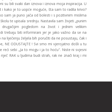
i su bili svaki dan iznova i iznova moja inspiracija. U
st i kako je to uopće moguće, šta sam to radila krivo?
ko sam ja puno jača od bolesti i s pozitivnim mislima
školu te upisala srednju. Nastavila sam živjeti „punim
drugačijim pogledom na život i jednim velikim
i trebaju biti informirani jer je jako važno da se na
na liječenju željela bih poručiti da ne posustaju, čak i
be, NE ODUSTAJTE ! Svi smo mi vjerojatno došli u tu
reći sebi: „Ja to mogu i ja to hoću". Niste ni svjesni
riječ RAK u ljudima budi strah, rak ne znači kraj i mi