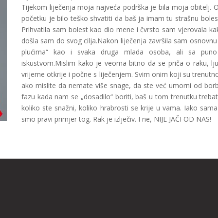
Tijekom liječenja moja najveća podrška je bila moja obitelj. On
početku je bilo teško shvatiti da baš ja imam tu strašnu bo
le
Prihvatila sam bolest kao dio mene i čvrsto sam vjerovala ka
došla sam do svog cilja.Nakon liječenja završila sam osnovnu 
plućima“ kao i svaka druga mlada osoba, ali sa puno 
iskustvom.Mislim kako je veoma bitno da se priča o raku, ljud
vrijeme otkrije i počne s liječenjem. Svim onim koji su trenutno 
ako mislite da nemate više snage, da ste već umorni od bor
fazu kada nam se „dosadilo“ boriti, baš u tom trenutku trebate 
koliko ste snažni, koliko hrabrosti se krije u vama. Iako sama 
smo pravi primjer tog. Rak je izlječiv. I ne, NIJE JAČI OD NAS!