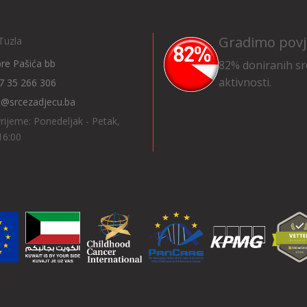
Gradimo povj
Tuzla
Ibre Pašića bb
82% doniranih sr
aktivnosti.
7 35 266 306
o@srcezadjecu.ba
rijeme: Ponedeljak - Petak,
16:00