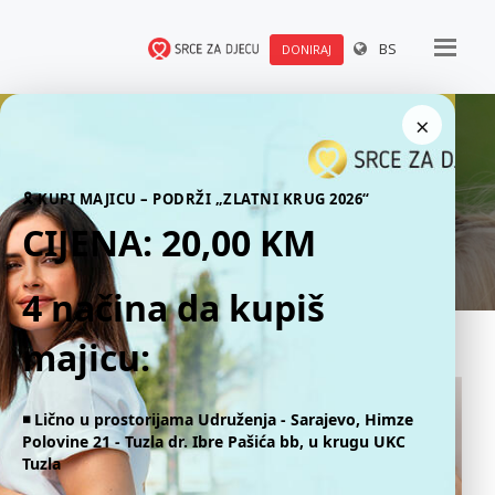
BS
DONIRAJ
×
Naše priče
🎗 KUPI MAJICU – PODRŽI „ZLATNI KRUG 2026“
CIJENA: 20,00 KM
4 načina da kupiš
majicu:
◾️ Lično u prostorijama Udruženja - Sarajevo, Himze
Polovine 21 - Tuzla dr. Ibre Pašića bb, u krugu UKC
Tuzla