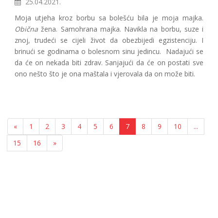
25.04.2021.
Moja utjeha kroz borbu sa bolešću bila je moja majka.
Obična
žena. Samohrana majka. Navikla na borbu, suze i
znoj, trudeći se cijeli život da obezbijedi egzistenciju. I
brinući se godinama o bolesnom sinu jedincu. Nadajući se
da će on nekada biti zdrav. Sanjajući da će on postati sve
ono nešto što je ona maštala i vjerovala da on može biti.
«
1
2
3
4
5
6
7
8
9
10
...
15
16
»