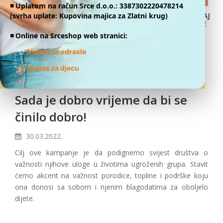
◾️ Uplatom na račun Srce d.o.o.: 3387302220478214
(svrha uplate: Kupovina majica za Zlatni krug)
DONIRAJ
ONLINE
◾️ Online na Srceshop web stranici:
👕
Majice za odrasle
👕
Majica za djecu
Sada je dobro vrijeme da bi se
činilo dobro!
30.03.2022.
Cilj ove kampanje je da podignemo svijest društva o
važnosti njihove uloge u životima ugroženih grupa. Stavit
ćemo akcent na važnost porodice, topline i podrške koju
ona donosi sa sobom i njenim blagodatima za oboljelo
dijete.