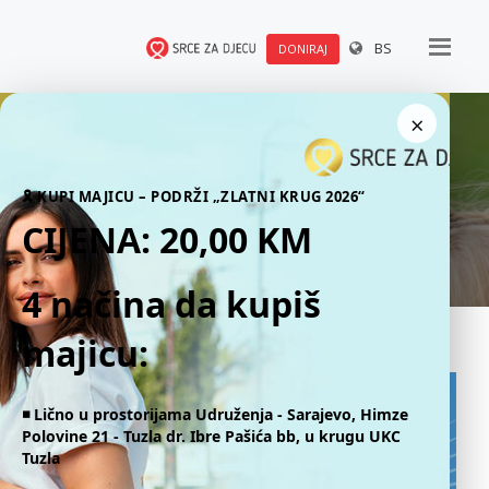
BS
DONIRAJ
×
Najava događaja
🎗 KUPI MAJICU – PODRŽI „ZLATNI KRUG 2026“
CIJENA: 20,00 KM
4 načina da kupiš
majicu:
◾️ Lično u prostorijama Udruženja - Sarajevo, Himze
Polovine 21 - Tuzla dr. Ibre Pašića bb, u krugu UKC
Tuzla