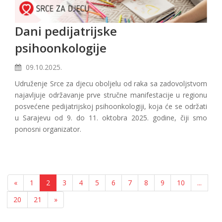
Dani pedijatrijske
psihoonkologije
09.10.2025.
Udruženje Srce za djecu oboljelu od raka sa zadovoljstvom
najavljuje održavanje prve stručne manifestacije u regionu
posvećene pedijatrijskoj psihoonkologiji, koja će se održati
u Sarajevu od 9. do 11. oktobra 2025. godine, čiji smo
ponosni organizator.
«
1
2
3
4
5
6
7
8
9
10
...
20
21
»