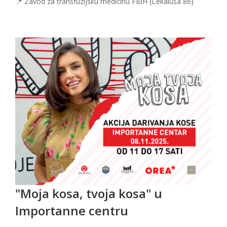
📍 Zavod za transfuzijsku medicinu FBiH (Čekaluša 86)
"Moja kosa, tvoja kosa" u
Importanne centru