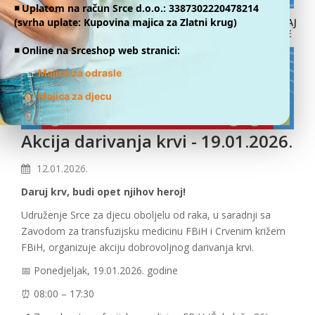
◾️ Uplatom na račun Srce d.o.o.: 3387302220478214
(svrha uplate: Kupovina majica za Zlatni krug)
DONIRAJ
ONLINE
◾️ Online na Srceshop web stranici:
👕
Majice za odrasle
👕
Majica za djecu
Akcija darivanja krvi - 19.01.2026.
12.01.2026.
Daruj krv, budi opet njihov heroj!
Udruženje Srce za djecu oboljelu od raka, u saradnji sa
Zavodom za transfuzijsku medicinu FBiH i Crvenim križem
FBiH, organizuje akciju dobrovoljnog darivanja krvi.
📅 Ponedjeljak, 19.01.2026. godine
⏰ 08:00 – 17:30