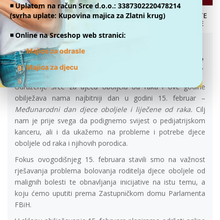
◾️ Uplatom na račun Srce d.o.o.: 3387302220478214
(svrha uplate: Kupovina majica za Zlatni krug)
DONATE
ONLINE
RODITELJSKA P(R)ATNJA
◾️ Online na Srceshop web stranici:
13.02.2022.
👕
Majice za odrasle
„Odsustvo sa radnog mjesta i bolovanje roditelja djece
👕
Majica za djecu
oboljele od malignih bolesti tokom njihovog liječenja“
Udruženje Srce za djecu oboljelu od raka i ove godine
obilježava nama najbitniji dan u godini 15. februar –
Međunarodni dan djece oboljele i liječene od raka.
Cilj
nam je prije svega da podignemo svijest o pedijatrijskom
kanceru, ali i da ukažemo na probleme i potrebe djece
oboljele od raka i njihovih porodica.
Fokus ovogodišnjeg 15. februara stavili smo na važnost
rješavanja problema bolovanja roditelja djece oboljele od
malignih bolesti te obnavljanja inicijative na istu temu, a
koju ćemo uputiti prema Zastupničkom domu Parlamenta
FBiH.