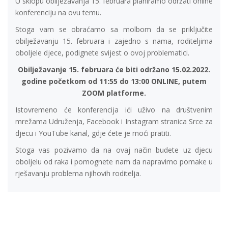
U sklopu obilježavanja 15. februara planiramo održati online
konferenciju na ovu temu.
Stoga vam se obraćamo sa molbom da se priključite
obilježavanju 15. februara i zajedno s nama, roditeljima
oboljele djece, podignete svijest o ovoj problematici.
Obilježavanje 15. februara će biti održano 15.02.2022.
godine početkom od 11:55 do 13:00 ONLINE, putem
ZOOM platforme.
Istovremeno će konferencija ići uživo na društvenim
mrežama Udruženja, Facebook i Instagram stranica Srce za
djecu i YouTube kanal, gdje ćete je moći pratiti.
Stoga vas pozivamo da na ovaj način budete uz djecu
oboljelu od raka i pomognete nam da napravimo pomake u
rješavanju problema njihovih roditelja.