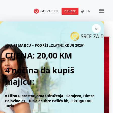
EN
DONATE
×
🎗 KUPI MAJICU – PODRŽI „ZLATNI KRUG 2026“
CIJENA: 20,00 KM
4 načina da kupiš
majicu:
◾️ Lično u prostorijama Udruženja - Sarajevo, Himze
Polovine 21 - Tuzla dr. Ibre Pašića bb, u krugu UKC
Tuzla