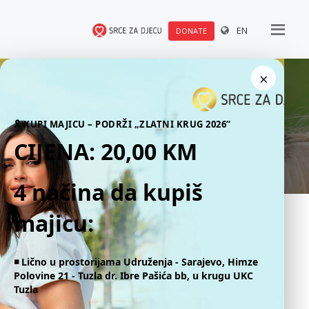
EN
DONATE
×
Events
🎗 KUPI MAJICU – PODRŽI „ZLATNI KRUG 2026“
CIJENA: 20,00 KM
4 načina da kupiš
majicu:
◾️ Lično u prostorijama Udruženja - Sarajevo, Himze
Polovine 21 - Tuzla dr. Ibre Pašića bb, u krugu UKC
Tuzla