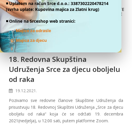
◾️ Uplatom na račun Srce d.o.o.: 3387302220478214
(svrha uplate: Kupovina majica za Zlatni krug)
DONATE
ONLINE
◾️ Online na Srceshop web stranici:
👕
Majice za odrasle
👕
Majica za djecu
18. Redovna Skupština
Udruženja Srce za djecu oboljelu
od raka
19.12.2021.
Pozivamo sve redovne članove Skupštine Udruženja da
prisustvuju 18. Redovnoj Skupštini Udruženja „Srce za djecu
oboljelu od raka“ koja će se održati 19. decembra
2021(nedjelja), u 12:00 sati, putem platforme Zoom.