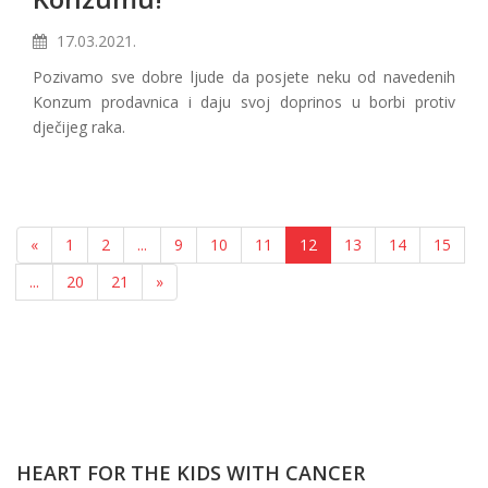
17.03.2021.
Pozivamo sve dobre ljude da posjete neku od navedenih
Konzum prodavnica i daju svoj doprinos u borbi protiv
dječijeg raka.
«
1
2
...
9
10
11
12
13
14
15
...
20
21
»
HEART FOR THE KIDS WITH CANCER