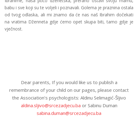
Ibrahime, naša ptico dženetska, prerano ostavi svoju mamu,
babu i sve koji su te voljeli i poznavali. Golema je praznina ostala
od tvog odlaska, ali mi znamo da će nas naš Ibrahim dočekati
na vratima Dženneta gdje ćemo opet skupa biti, tamo gdje je
vječnost.
Dear parents, If you would like us to publish a
remembrance of your child on our pages, please contact
the Association’s psychologists: Aldinu Selimagić-Šljivo
aldina.sljivo@srcezadjecu.ba
or Sabinu Duman
sabina.duman@srcezadjecu.ba