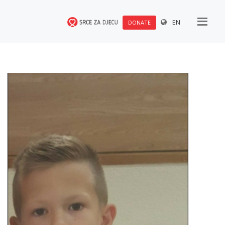
EN
DONATE