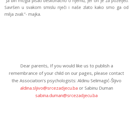
“Ja bih mogla pisati beskonačno o njemu, jer on je za poželjeti.
Savršen u svakom smislu riječi i naše zlato kako smo ga od
milja zvali.”- majka.
Dear parents, If you would like us to publish a
remembrance of your child on our pages, please contact
the Association’s psychologists: Aldinu Selimagić-Šljivo
aldina.sljivo@srcezadjecu.ba
or Sabinu Duman
sabina.duman@srcezadjecu.ba