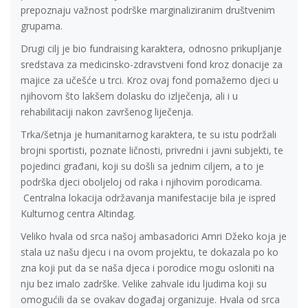
prepoznaju važnost podrške marginaliziranim društvenim
grupama.
Drugi cilj je bio fundraising karaktera, odnosno prikupljanje
sredstava za medicinsko-zdravstveni fond kroz donacije za
majice za učešće u trci. Kroz ovaj fond pomažemo djeci u
njihovom što lakšem dolasku do izlječenja, ali i u
rehabilitaciji nakon završenog liječenja.
Trka/šetnja je humanitarnog karaktera, te su istu podržali
brojni sportisti, poznate ličnosti, privredni i javni subjekti, te
pojedinci građani, koji su došli sa jednim ciljem, a to je
podrška djeci oboljeloj od raka i njihovim porodicama.
Centralna lokacija održavanja manifestacije bila je ispred
Kulturnog centra Altindag.
Veliko hvala od srca našoj ambasadorici Amri Džeko koja je
stala uz našu djecu i na ovom projektu, te dokazala po ko
zna koji put da se naša djeca i porodice mogu osloniti na
nju bez imalo zadrške. Velike zahvale idu ljudima koji su
omogućili da se ovakav događaj organizuje. Hvala od srca