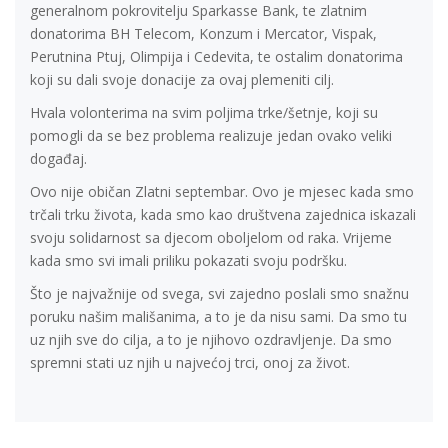
generalnom pokrovitelju Sparkasse Bank, te zlatnim
donatorima BH Telecom, Konzum i Mercator, Vispak,
Perutnina Ptuj, Olimpija i Cedevita, te ostalim donatorima
koji su dali svoje donacije za ovaj plemeniti cilj.
Hvala volonterima na svim poljima trke/šetnje, koji su
pomogli da se bez problema realizuje jedan ovako veliki
događaj.
Ovo nije običan Zlatni septembar. Ovo je mjesec kada smo
trčali trku života, kada smo kao društvena zajednica iskazali
svoju solidarnost sa djecom oboljelom od raka. Vrijeme
kada smo svi imali priliku pokazati svoju podršku.
Što je najvažnije od svega, svi zajedno poslali smo snažnu
poruku našim mališanima, a to je da nisu sami. Da smo tu
uz njih sve do cilja, a to je njihovo ozdravljenje. Da smo
spremni stati uz njih u najvećoj trci, onoj za život.