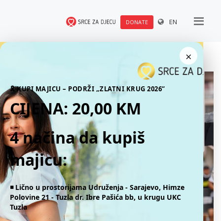
EN
DONATE
×
🎗 KUPI MAJICU – PODRŽI „ZLATNI KRUG 2026“
CIJENA: 20,00 KM
4 načina da kupiš
majicu:
◾️ Lično u prostorijama Udruženja - Sarajevo, Himze
Polovine 21 - Tuzla dr. Ibre Pašića bb, u krugu UKC
Tuzla