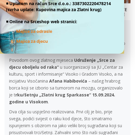
◾️ Uplatom na račun Srce d.o.o.: 3387302220478214
(svrha uplate: Kupovina majica za Zlatni krug)
DONATE
ONLINE
ZLATNI KRUG 2024!
◾️ Online na Srceshop web stranici:
15.09.2024.
👕
Majice za odrasle
Udruženje “Srce za djecu oboljelu od raka” i ove godine
👕
Majica za djecu
obilježava
Zlatni septembar
– mjesec podizanja svijesti o
raku kod djece nizom aktivnosti
u mjesecu septembru.
Povodom ovog zlatnog mjeseca
Udruženje „Srce za
djecu oboljelu od raka“
u suorganizaciji sa JU „Centar za
kulturu, sport i informisanje“ Visoko i Gradom Visoko, a na
incijativu Visočanina
Afana Habibovića
– našeg hrabrog
borca koji se izborio sa tumorom na mozgu, organizovalo
je t
rku/šetnju „Zlatni krug Sparkasse“ 15.09.2024.
godine u Visokom
.
Dva cilja su uspješno realizovana. Prvi cilj je bio, prije
svega, podići svijest o raku kod djece, što smatramo
ispunjenim s obzirom na jako veliki broj sugrađana koji su
prisustvovali trci/šetnji. Zahvalni smo što naši sugrađani