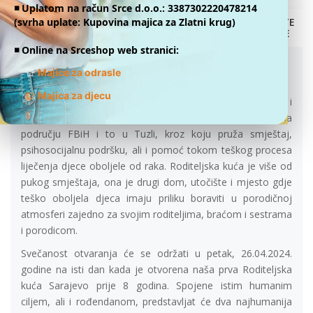
◾️ Uplatom na račun Srce d.o.o.: 3387302220478214
(svrha uplate: Kupovina majica za Zlatni krug)
DONATE
ONLINE
SVEČANOST OTVORENJA RODITELJSKE
◾️ Online na Srceshop web stranici:
KUĆE TUZLA
26.04.2024.
👕
Majice za odrasle
👕
Majica za djecu
Udruženje „Srce za djecu oboljelu od raka“ pokrenulo je i
privelo kraju projekat izgradnje druge Roditeljske kuće na
području FBiH i to u Tuzli, kroz koju pruža smještaj,
psihosocijalnu podršku, ali i pomoć tokom teškog procesa
liječenja djece oboljele od raka. Roditeljska kuća je više od
pukog smještaja, ona je drugi dom, utočište i mjesto gdje
teško oboljela djeca imaju priliku boraviti u porodičnoj
atmosferi zajedno za svojim roditeljima, braćom i sestrama
i porodicom.
Svečanost otvaranja će se održati u petak, 26.04.2024.
godine na isti dan kada je otvorena naša prva Roditeljska
kuća Sarajevo prije 8 godina. Spojene istim humanim
ciljem, ali i rođendanom, predstavljat će dva najhumanija