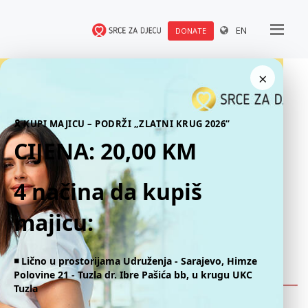
EN
DONATE
×
🎗 KUPI MAJICU – PODRŽI „ZLATNI KRUG 2026“
CIJENA: 20,00 KM
4 načina da kupiš
majicu:
◾️ Lično u prostorijama Udruženja - Sarajevo, Himze
Polovine 21 - Tuzla dr. Ibre Pašića bb, u krugu UKC
Tuzla