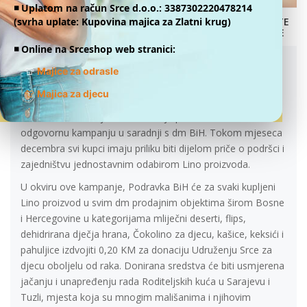
◾️ Uplatom na račun Srce d.o.o.: 3387302220478214
(svrha uplate: Kupovina majica za Zlatni krug)
DONATE
ONLINE
LINO I DM UDRUŽUJU SNAGE ZA PODRŠKU
◾️ Online na Srceshop web stranici:
RODITELJSKIM KUĆAMA U SARAJEVU I
TUZLI
👕
Majice za odrasle
01.12.2025.
👕
Majica za djecu
Podravka BiH u mjesecu darivanja pokreće društveno –
odgovornu kampanju u saradnji s dm BiH. Tokom mjeseca
decembra svi kupci imaju priliku biti dijelom priče o podršci i
zajedništvu jednostavnim odabirom Lino proizvoda.
U okviru ove kampanje, Podravka BiH će za svaki kupljeni
Lino proizvod u svim dm prodajnim objektima širom Bosne
i Hercegovine u kategorijama mliječni deserti, flips,
dehidrirana dječja hrana, Čokolino za djecu, kašice, keksići i
pahuljice izdvojiti 0,20 KM za donaciju Udruženju Srce za
djecu oboljelu od raka. Donirana sredstva će biti usmjerena
jačanju i unapređenju rada Roditeljskih kuća u Sarajevu i
Tuzli, mjesta koja su mnogim mališanima i njihovim