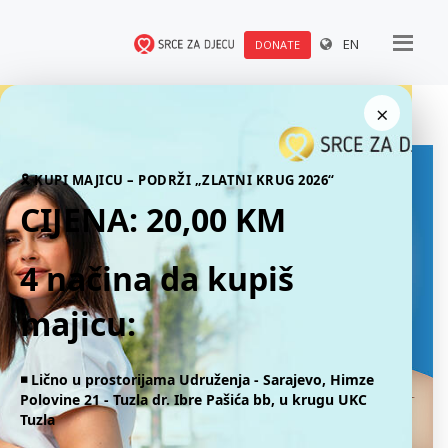
EN
DONATE
×
🎗 KUPI MAJICU – PODRŽI „ZLATNI KRUG 2026“
CIJENA: 20,00 KM
4 načina da kupiš
majicu:
◾️ Lično u prostorijama Udruženja - Sarajevo, Himze
Polovine 21 - Tuzla dr. Ibre Pašića bb, u krugu UKC
Tuzla