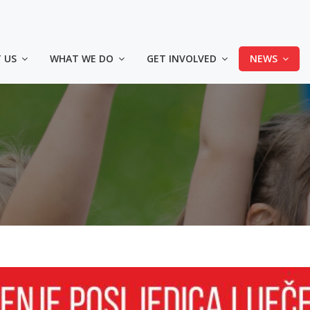
🎗 KUPI MAJICU – PODRŽI „ZLATNI KRUG 2026“
CIJENA: 20,00 KM
 US
WHAT WE DO
GET INVOLVED
NEWS
4 načina da kupiš majic
◾️ Lično u prostorijama Udruženja - Sarajevo, Himze 
- Tuzla dr. Ibre Pašića bb, u krugu UKC Tuzla
◾️ Uplatom na račun Srce d.o.o.: 3387302220478214 (s
uplate: Kupovina majica za Zlatni krug)
◾️ Online na Srceshop web stranici:
👕
Majice za odrasle
👕
Majica za djecu