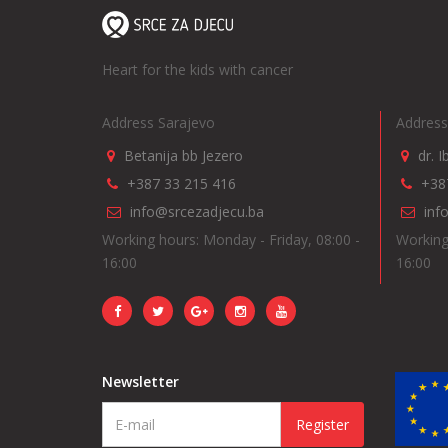
Heart for the kids with cancer
Address Sarajevo
Address
Betanija bb Jezero
dr. 
+387 33 215 416
+38
info@srcezadjecu.ba
inf
Working hours: Monday - Friday, 08:00 -
Working
16:00
16:00
Newsletter
Register