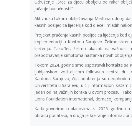
Udruženje „Srce za djecu oboljelu od raka“ obilj
jačanje budućnosti!“.
Aktivnosti tokom obilježavanja Međunarodnog dana d
kasnih posljedica liječenja kod djece i mladih nakon 
Projekat praćenja kasnih posljedica liječenja kod d
implementaciji u Kantonu Sarajevo. Želimo skrenu
liječenja. Također, želimo ukazati na važnost n
prepoznavanje simptoma nastanka novih oboljenja
Tokom 2024. godine smo uspostavili kontakte sa Kli
ljubljanskom voditeljicom follow-up centra, dr. 
Kantona Sarajevo, čija odobrenja su neophodna i 
Univerziteta u Sarajevu, u čiji informacioni sistem ć
jedan od najvažnijih koraka u ovom procesu. Takođ
Lions Foundation International, domaćoj kompaniji
Kada govorimo o planovima za 2025. godinu na ov
obradu podataka, a druga je kreiranje informacion