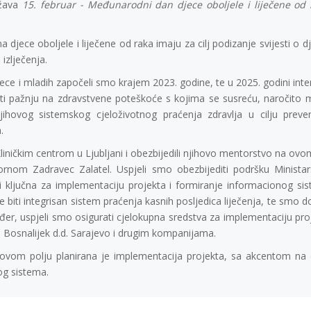
ežava
15. februar - Međunarodni dan djece oboljele i liječene od 
jece oboljele i liječene od raka imaju za cilj podizanje svijesti o d
izlječenja.
jece i mladih započeli smo krajem 2023. godine, te u 2025. godini int
ti pažnju na zdravstvene poteškoće s kojima se susreću, naročito ml
jihovog sistemskog cjeloživotnog praćenja zdravlja u cilju preve
.
ničkim centrom u Ljubljani i obezbijedili njihovo mentorstvo na ovom
Lornom Zadravec Zalatel. Uspjeli smo obezbijediti podršku Minist
ključna za implementaciju projekta i formiranje informacionog si
e biti integrisan sistem praćenja kasnih posljedica liječenja, te smo d
er, uspjeli smo osigurati cjelokupna sredstva za implementaciju pro
 Bosnalijek d.d. Sarajevo i drugim kompanijama.
om polju planirana je implementacija projekta, sa akcentom na dvi
og sistema.