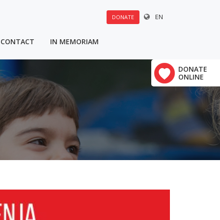
EN
DONATE
CONTACT
IN MEMORIAM
u:
DONATE
×
ONLINE
Polovine 21
vrha