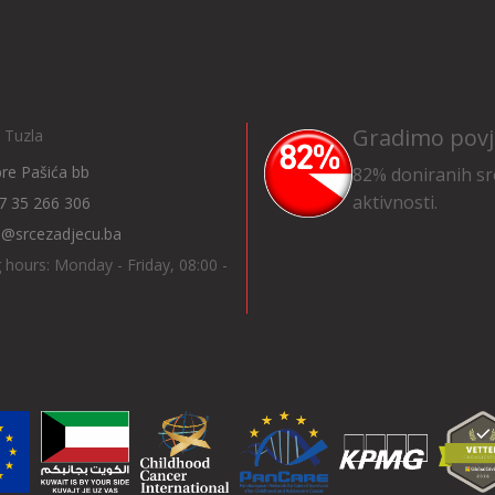
Gradimo povj
 Tuzla
Ibre Pašića bb
82% doniranih sr
aktivnosti.
7 35 266 306
o@srcezadjecu.ba
 hours: Monday - Friday, 08:00 -