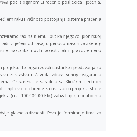
raka
pod sloganom „Praćenje posljedica liječenja,
ječijem raku i važnosti postojanja sistema praćenja
enziviramo rad na njemu i put ka njegovoj pionirskoj
adi izliječeni od raka, u periodu nakon završenog
ncije nastanka novih bolesti, ali i pravovremeno
 projektu, te organizovali sastanke i predavanja sa
arstva zdravstva i Zavoda zdravstvenog osiguranja
stema. Ostvarena je saradnja sa Kliničkim centrom
obili njihovo odobrenje za realizaciju projekta što je
jekta (cca. 100.000,00 KM) zahvaljujući donatorima
je glavne aktivnosti. Prva je formiranje tima za