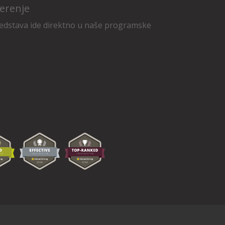
erenje
edstava ide direktno u naše programske