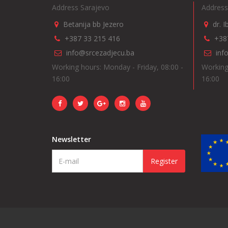
Address Sarajevo
Address
Betanija bb Jezero
dr. 
+387 33 215 416
+38
info@srcezadjecu.ba
inf
Working hours: Monday - Friday, 08:00 -
Working
16:00
16:00
Newsletter
Register