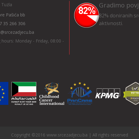
Gradimo povj
 Tuzla
Ibre Pašića bb
82% doniranih sr
aktivnosti.
7 35 266 306
o@srcezadjecu.ba
 hours: Monday - Friday, 08:00 -
Copyright ©2016 www.srcezadjecu.ba | All rights reserved