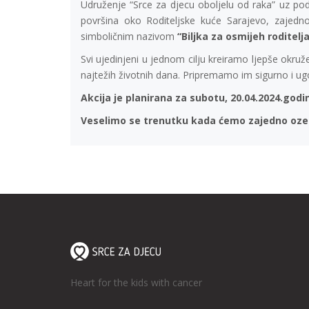
Udruženje “Srce za djecu oboljelu od raka” uz podr
površina oko Roditeljske kuće Sarajevo, zajed
simboličnim nazivom
“Biljka za osmijeh roditelja
Svi ujedinjeni u jednom cilju kreiramo ljepše okru
najtežih životnih dana. Pripremamo im sigurno i ug
Akcija je planirana za subotu, 20.04.2024.godi
Veselimo se trenutku kada ćemo zajedno ozelen
Heart for the kids with cancer