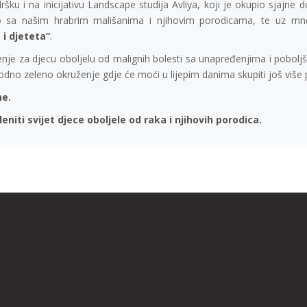
šku i na inicijativu Landscape studija Avliya, koji je okupio sjajne d
no sa našim hrabrim mališanima i njihovim porodicama, te uz mno
 i djeteta”
.
ženje za djecu oboljelu od malignih bolesti sa unapređenjima i pobol
odno zeleno okruženje gdje će moći u lijepim danima skupiti još više
ne.
iti svijet djece oboljele od raka i njihovih porodica.