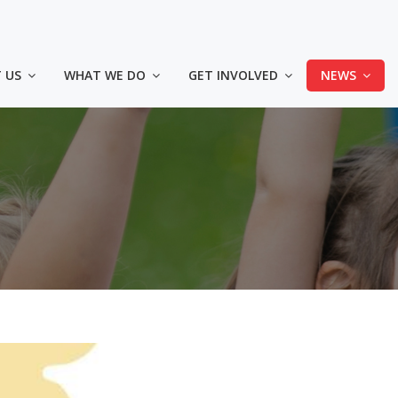
🎗 KUPI MAJICU – PODRŽI „ZLATNI KRUG 2026“
CIJENA: 20,00 KM
 US
WHAT WE DO
GET INVOLVED
NEWS
4 načina da kupiš majic
◾️ Lično u prostorijama Udruženja - Sarajevo, Himze 
- Tuzla dr. Ibre Pašića bb, u krugu UKC Tuzla
◾️ Uplatom na račun Srce d.o.o.: 3387302220478214 (s
uplate: Kupovina majica za Zlatni krug)
◾️ Online na Srceshop web stranici:
👕
Majice za odrasle
👕
Majica za djecu