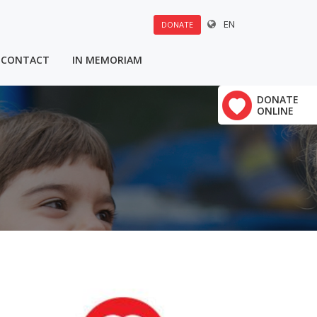
EN
DONATE
CONTACT
IN MEMORIAM
u:
DONATE
×
ONLINE
Polovine 21
vrha