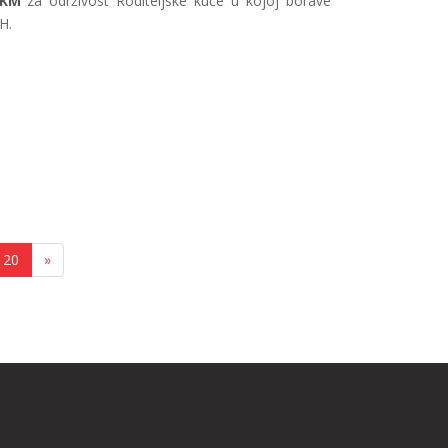
 KM
za održivost Roditeljske kuće u kojoj borave
H.
20
»