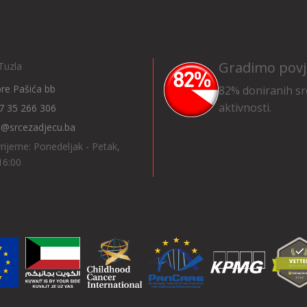
Gradimo povj
Tuzla
Ibre Pašića bb
82% doniranih sr
aktivnosti.
7 35 266 306
o@srcezadjecu.ba
rijeme: Ponedeljak - Petak,
16:00