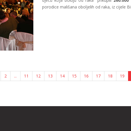
djecu koja boluju od raka" prikupili
260.000
porodice mališana oboljelih od raka, iz cijele Bi
2
...
11
12
13
14
15
16
17
18
19