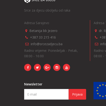
Srce za djecu oboljelu od raka
Adresa Sarajevo
Adresa 
Betanija bb Jezero
dr. 
+387 33 215 416
+38
info@srcezadjecu.ba
inf
Radno vrijeme: Ponedeljak - Petak,
Radno v
08:00 - 16:00
08:00 - 
Newsletter
Prijava