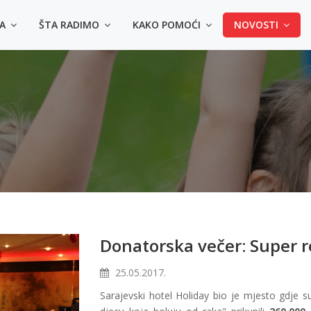
MA
ŠTA RADIMO
KAKO POMOĆI
NOVOSTI
Donatorska večer: Super r
25.05.2017.
Sarajevski hotel Holiday bio je mjesto gdje s