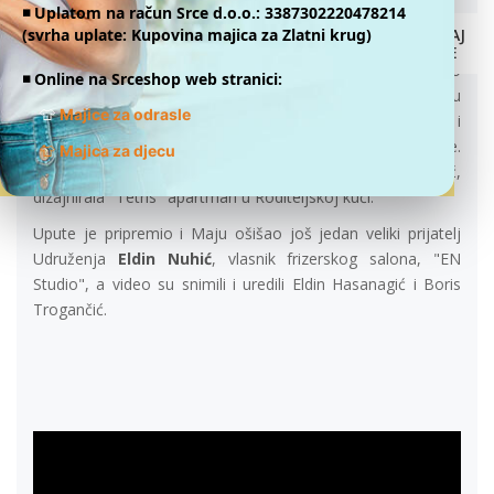
◾️ Uplatom na račun Srce d.o.o.: 3387302220478214
30.03.2018.
(svrha uplate: Kupovina majica za Zlatni krug)
DONIRAJ
ONLINE
U sklopu projekta Moja kosa tvoja kosa, danas smo
◾️ Online na Srceshop web stranici:
predstavili video tutorial kako pravilno ošišati kosu. U videu
👕
Majice za odrasle
imate priliku vidjeti našu
Maju Nurkić
, prijateljicu djece i
Roditeljske kuće, kako donira svoju kosu za dječje perike.
👕
Majica za djecu
Maja je arhitektica koja je, zajedno sa Kanitom Mušinović,
dizajnirala "Tetris" apartman u Roditeljskoj kući.
Upute je pripremio i Maju ošišao još jedan veliki prijatelj
Udruženja
Eldin Nuhić
, vlasnik frizerskog salona, "EN
Studio", a video su snimili i uredili Eldin Hasanagić i Boris
Trogančić.