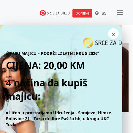
BS
DONIRAJ
×
🎗 KUPI MAJICU – PODRŽI „ZLATNI KRUG 2026“
CIJENA: 20,00 KM
4 načina da kupiš
majicu:
◾️ Lično u prostorijama Udruženja - Sarajevo, Himze
Polovine 21 - Tuzla dr. Ibre Pašića bb, u krugu UKC
PREDSTAVLJEN VIDEO TUTORIAL - UPUTE
Tuzla
ZA ŠIŠANJE