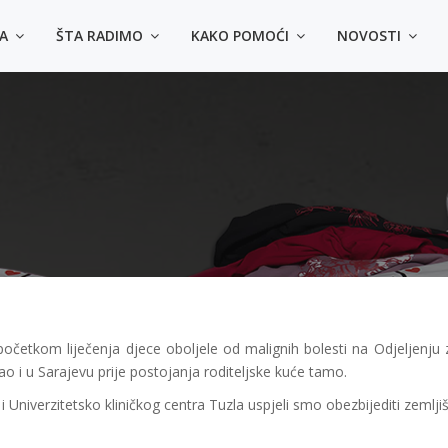
MA
ŠTA RADIMO
KAKO POMOĆI
NOVOSTI
4 načina da kupiš majic
◾️ Lično u prostorijama Udruženja - Sarajevo, Himze 
- Tuzla dr. Ibre Pašića bb, u krugu UKC Tuzla
◾️ Uplatom na račun Srce d.o.o.: 3387302220478214 (s
uplate: Kupovina majica za Zlatni krug)
◾️ Online na Srceshop web stranici:
👕
Majice za odrasle
👕
Majica za djecu
početkom liječenja djece oboljele od malignih bolesti na Odjeljenju z
ao i u Sarajevu prije postojanja roditeljske kuće tamo.
niverzitetsko kliničkog centra Tuzla uspjeli smo obezbijediti zemljišn