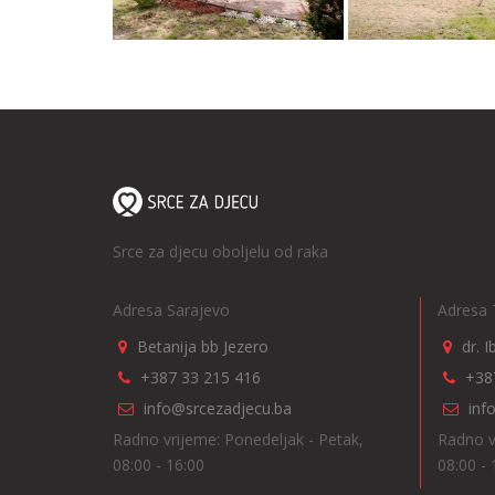
Srce za djecu oboljelu od raka
Adresa Sarajevo
Adresa 
Betanija bb Jezero
dr. 
+387 33 215 416
+38
info@srcezadjecu.ba
inf
Radno vrijeme: Ponedeljak - Petak,
Radno v
08:00 - 16:00
08:00 - 