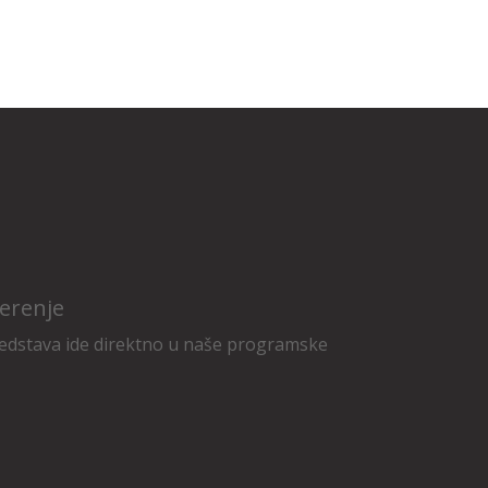
erenje
edstava ide direktno u naše programske