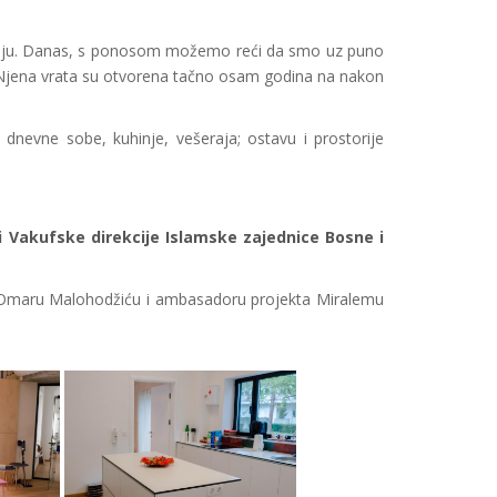
 kraju. Danas, s ponosom možemo reći da smo uz puno
ma. Njena vrata su otvorena tačno osam godina na nakon
dnevne sobe, kuhinje, vešeraja; ostavu i prostorije
 Vakufske direkcije Islamske zajednice Bosne i
atu Omaru Malohodžiću i ambasadoru projekta Miralemu