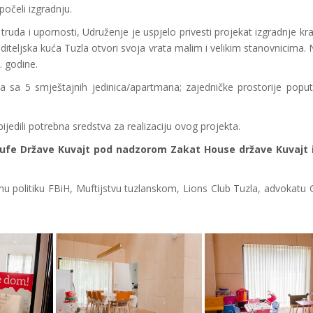
očeli izgradnju.
truda i upornosti, Udruženje je uspjelo privesti projekat izgradnje
a Roditeljska kuća Tuzla otvori svoja vrata malim i velikim stanovnici
. godine.
 sa 5 smještajnih jedinica/apartmana; zajedničke prostorije poput 
edili potrebna sredstva za realizaciju ovog projekta.
akufe Države Kuvajt pod nadzorom Zakat House države Kuvajt i
alnu politiku FBiH, Muftijstvu tuzlanskom, Lions Club Tuzla, advok