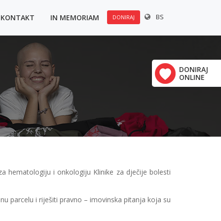
BS
KONTAKT
IN MEMORIAM
DONIRAJ
u:
×
Polovine 21
DONIRAJ
ONLINE
vrha
a hematologiju i onkologiju Klinike za dječije bolesti
u parcelu i riješiti pravno – imovinska pitanja koja su