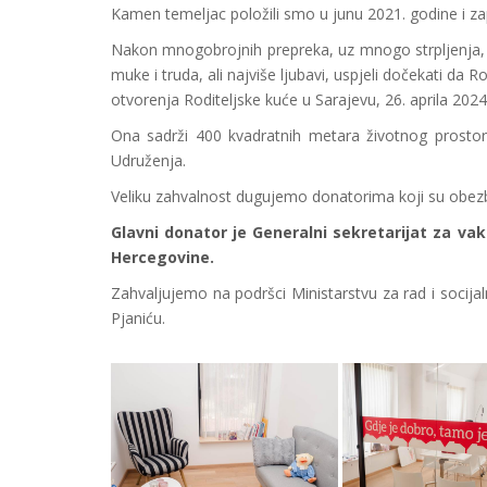
Kamen temeljac položili smo u junu 2021. godine i zap
Nakon mnogobrojnih prepreka, uz mnogo strpljenja, 
muke i truda, ali najviše ljubavi, uspjeli dočekati d
otvorenja Roditeljske kuće u Sarajevu, 26. aprila 2024
Ona sadrži 400 kvadratnih metara životnog prostora
Udruženja.
Veliku zahvalnost dugujemo donatorima koji su obezbij
Glavni donator je Generalni sekretarijat za v
Hercegovine.
Zahvaljujemo na podršci Ministarstvu za rad i socij
Pjaniću.