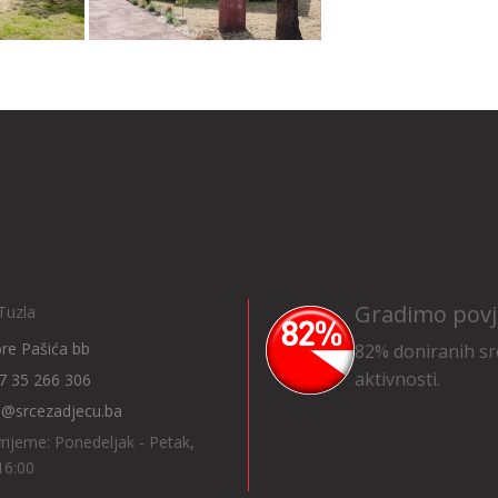
Gradimo povj
Tuzla
Ibre Pašića bb
82% doniranih sr
aktivnosti.
7 35 266 306
o@srcezadjecu.ba
rijeme: Ponedeljak - Petak,
16:00