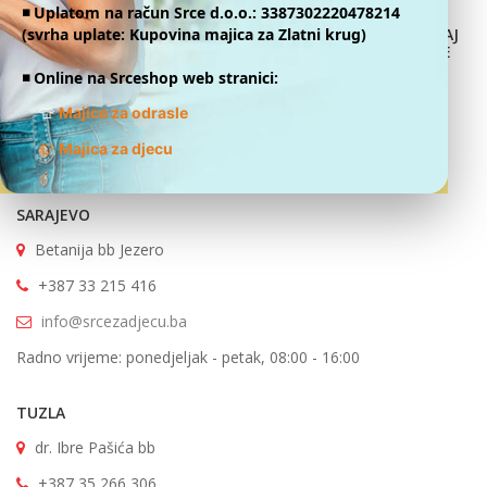
◾️ Uplatom na račun Srce d.o.o.: 3387302220478214
(svrha uplate: Kupovina majica za Zlatni krug)
DONIRAJ
ONLINE
◾️ Online na Srceshop web stranici:
👕
Majice za odrasle
SRCE ZA DJECU OBOLJELU OD RAKA
👕
Majica za djecu
SARAJEVO
Betanija bb Jezero
+387 33 215 416
info@srcezadjecu.ba
Radno vrijeme: ponedjeljak - petak, 08:00 - 16:00
TUZLA
dr. Ibre Pašića bb
+387 35 266 306