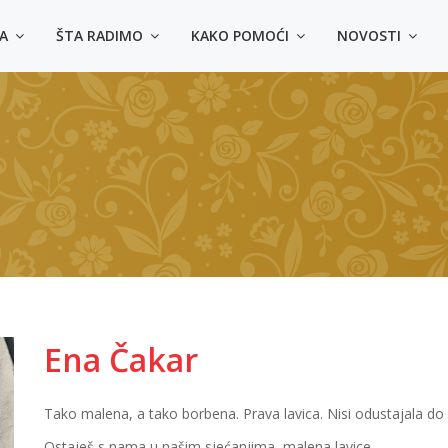
MA
ŠTA RADIMO
KAKO POMOĆI
NOVOSTI
Ena Čakar
Tako malena, a tako borbena. Prava lavica. Nisi odustajala do p
Ostaješ s nama u našim sjećanjima, malena lavice.