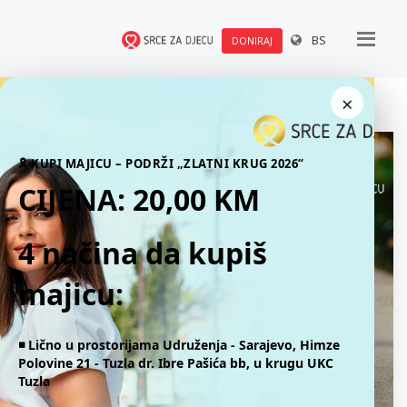
BS
DONIRAJ
×
🎗 KUPI MAJICU – PODRŽI „ZLATNI KRUG 2026“
CIJENA: 20,00 KM
4 načina da kupiš
majicu:
◾️ Lično u prostorijama Udruženja - Sarajevo, Himze
Polovine 21 - Tuzla dr. Ibre Pašića bb, u krugu UKC
Tuzla