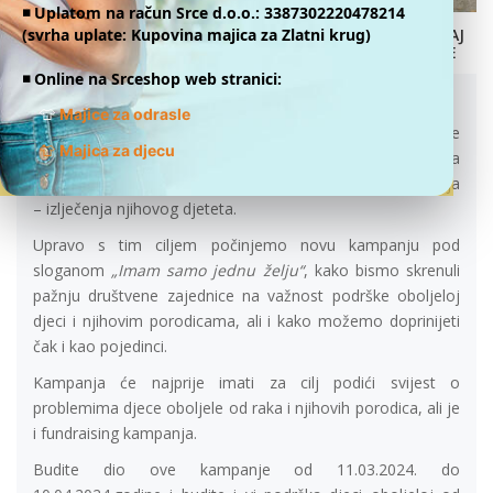
◾️ Uplatom na račun Srce d.o.o.: 3387302220478214
(svrha uplate: Kupovina majica za Zlatni krug)
DONIRAJ
ONLINE
IMAM SAMO JEDNU ŽELJU!
◾️ Online na Srceshop web stranici:
11.03.2024.
👕
Majice za odrasle
Za djecu oboljelu od raka i njihove porodice svaki dan je
👕
Majica za djecu
izazovan te kroz susret sa višeslojnim problemima
potrebno je dosta podrške, kako bi došli do konačnog cilja
– izlječenja njihovog djeteta.
Upravo s tim ciljem počinjemo novu kampanju pod
sloganom
„Imam samo jednu želju“
, kako bismo skrenuli
pažnju društvene zajednice na važnost podrške oboljeloj
djeci i njihovim porodicama, ali i kako možemo doprinijeti
čak i kao pojedinci.
Kampanja će najprije imati za cilj podići svijest o
problemima djece oboljele od raka i njihovih porodica, ali je
i fundraising kampanja.
Budite dio ove kampanje od 11.03.2024. do