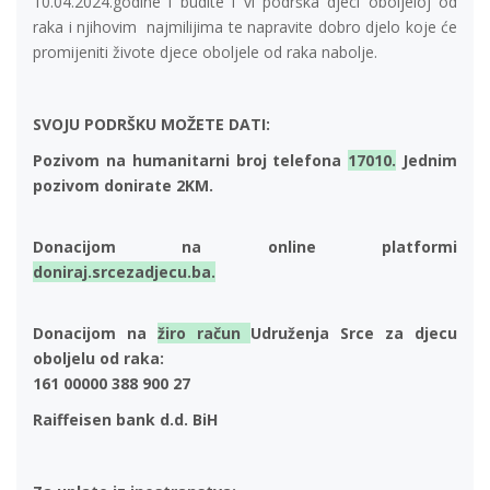
10.04.2024.godine i budite i vi podrška djeci oboljeloj od
raka i njihovim najmilijima te napravite dobro djelo koje će
promijeniti živote djece oboljele od raka nabolje.
SVOJU PODRŠKU MOŽETE DATI:
Pozivom na humanitarni broj telefona
17010.
Jednim
pozivom donirate 2KM.
Donacijom na online platformi
doniraj.srcezadjecu.ba.
Donacijom na
žiro račun
Udruženja Srce za djecu
oboljelu od raka:
161 00000 388 900 27
Raiffeisen bank d.d. BiH