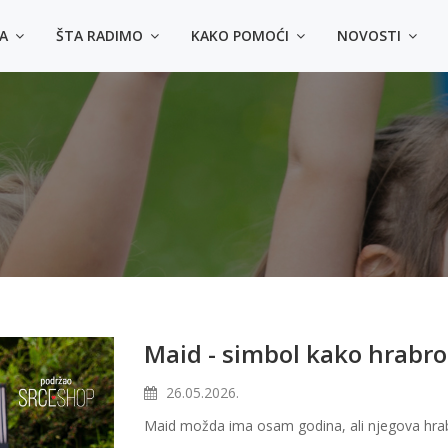
MA
ŠTA RADIMO
KAKO POMOĆI
NOVOSTI
4 načina da kupiš majic
◾️ Lično u prostorijama Udruženja - Sarajevo, Himze 
- Tuzla dr. Ibre Pašića bb, u krugu UKC Tuzla
◾️ Uplatom na račun Srce d.o.o.: 3387302220478214 (s
uplate: Kupovina majica za Zlatni krug)
◾️ Online na Srceshop web stranici:
👕
Majice za odrasle
👕
Majica za djecu
Maid - simbol kako hrabr
26.05.2026.
Maid možda ima osam godina, ali njegova hr