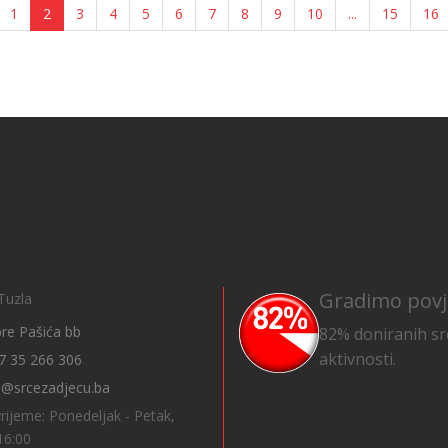
1
2
3
4
5
6
7
8
9
10
...
15
16
Gradimo povj
Tuzla
Ibre Pašića bb
82% doniranih sr
aktivnosti.
7 35 266 306
o@srcezadjecu.ba
rijeme: Ponedeljak - Petak,
16:00