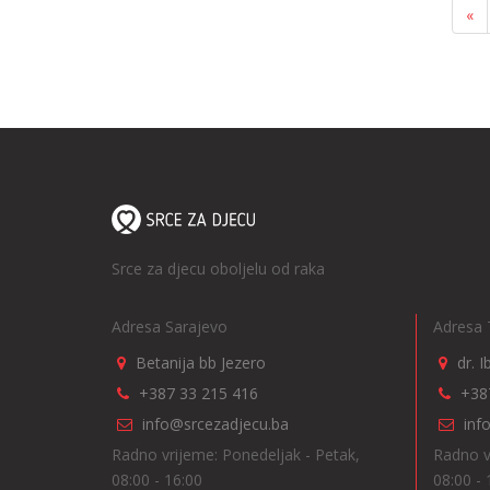
«
Srce za djecu oboljelu od raka
Adresa Sarajevo
Adresa 
Betanija bb Jezero
dr. 
+387 33 215 416
+38
info@srcezadjecu.ba
inf
Radno vrijeme: Ponedeljak - Petak,
Radno v
08:00 - 16:00
08:00 - 