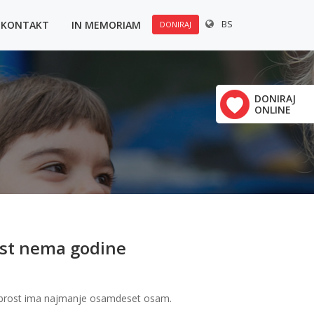
BS
KONTAKT
IN MEMORIAM
DONIRAJ
u:
×
Polovine 21
DONIRAJ
ONLINE
vrha
ost nema godine
abrost ima najmanje osamdeset osam.