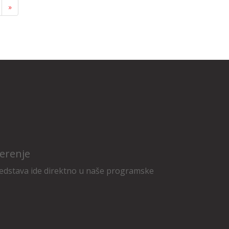
»
erenje
edstava ide direktno u naše programske