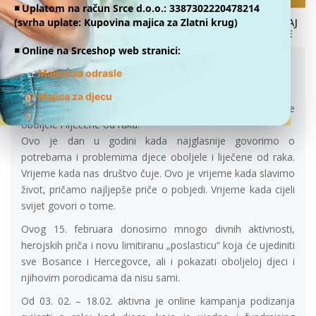
◾️ Uplatom na račun Srce d.o.o.: 3387302220478214
(svrha uplate: Kupovina majica za Zlatni krug)
DONIRAJ
ONLINE
ISTRAJNI U PODRŠCI. ZAJEDNO!
◾️ Online na Srceshop web stranici:
02.02.2023.
👕
Majice za odrasle
Istrajni u podršci. Zajedno!
👕
Majica za djecu
U susret 15. februaru – Međunarodnom danu djece
oboljele i liječene od raka.
Ovo je dan u godini kada najglasnije govorimo o
potrebama i problemima djece oboljele i liječene od raka.
Vrijeme kada nas društvo čuje. Ovo je vrijeme kada slavimo
život, pričamo najljepše priče o pobjedi. Vrijeme kada cijeli
svijet govori o tome.
Ovog 15. februara donosimo mnogo divnih aktivnosti,
herojskih priča i novu limitiranu „poslasticu“ koja će ujediniti
sve Bosance i Hercegovce, ali i pokazati oboljeloj djeci i
njihovim porodicama da nisu sami.
Od 03. 02. – 18.02. aktivna je online kampanja podizanja