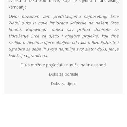
svijesti o raku kod djece, koja je ujedno i fundraising
kampanja.
Ovim povodom vam predstavljamo najposebniji Srce
Zlatni duks iz nove limitirane kolekcije na našem Srce
Shopu. Kupovinom duksa sav prihod donirate za
Udruženje Srce za djecu i njegove projekte, koji čine
razliku u životima djece oboljele od raka u BiH. Požurite i
ugrabite za sebe ili svoje najmilije svoj zlatni duks, jer je
kolekcija ograničena.
Duks možete pogledati i naručiti na linku ispod.
Duks za odrasle
Duks za djecu