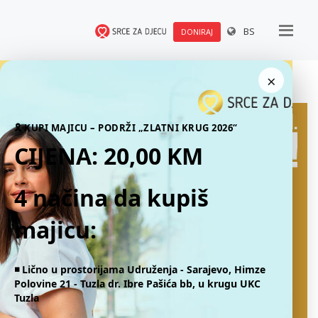
BS
DONIRAJ
×
🎗 KUPI MAJICU – PODRŽI „ZLATNI KRUG 2026“
CIJENA: 20,00 KM
4 načina da kupiš
majicu:
◾️ Lično u prostorijama Udruženja - Sarajevo, Himze
Polovine 21 - Tuzla dr. Ibre Pašića bb, u krugu UKC
Tuzla